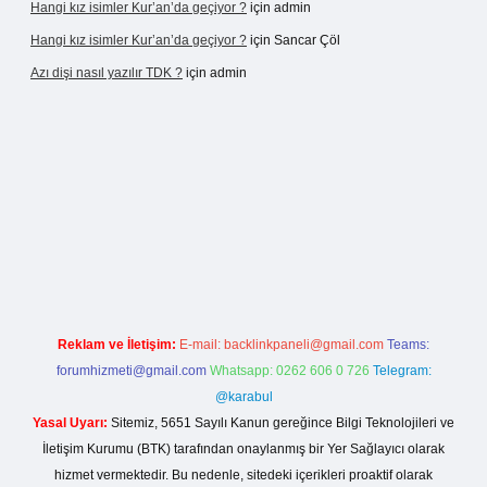
Hangi kız isimler Kur’an’da geçiyor ?
için
admin
Hangi kız isimler Kur’an’da geçiyor ?
için
Sancar Çöl
Azı dişi nasıl yazılır TDK ?
için
admin
asino giriş
Reklam ve İletişim:
E-mail:
backlinkpaneli@gmail.com
Teams:
forumhizmeti@gmail.com
Whatsapp: 0262 606 0 726
Telegram:
@karabul
Yasal Uyarı:
Sitemiz, 5651 Sayılı Kanun gereğince Bilgi Teknolojileri ve
İletişim Kurumu (BTK) tarafından onaylanmış bir Yer Sağlayıcı olarak
hizmet vermektedir. Bu nedenle, sitedeki içerikleri proaktif olarak