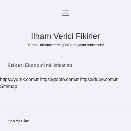
menüyü
Anasayfa
aç
Gizlilik Politikası
İlham Verici Fikirler
Yasal Uyarı
Yaratıcı düşüncelerle günlük hayatını renklendir!
Hakkımızda
Etiket:
Ekonomi mi iktisat mı
https://yurek.com.tr
https://gobio.com.tr
https://dupe.com.tr
Sitemap
Sidebar
Son Yazılar