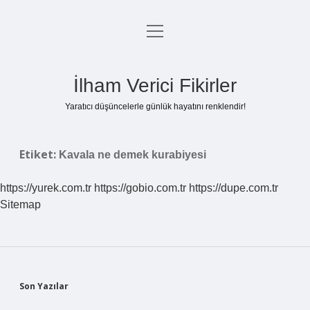
menüyü
Anasayfa
aç
Gizlilik Politikası
İlham Verici Fikirler
Yasal Uyarı
Yaratıcı düşüncelerle günlük hayatını renklendir!
Hakkımızda
Etiket:
Kavala ne demek kurabiyesi
https://yurek.com.tr
https://gobio.com.tr
https://dupe.com.tr
Sitemap
Sidebar
Son Yazılar