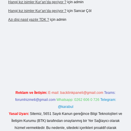
Hangi kız isimler Kur’an’da geçiyor ?
için
admin
Hangi kız isimler Kur’an’da geçiyor ?
için
Sancar Çöl
Azı dişi nasıl yazılır TDK ?
için
admin
sino giriş
Reklam ve İletişim:
E-mail:
backlinkpaneli@gmail.com
Teams:
forumhizmeti@gmail.com
Whatsapp: 0262 606 0 726
Telegram:
@karabul
Yasal Uyarı:
Sitemiz, 5651 Sayılı Kanun gereğince Bilgi Teknolojileri ve
İletişim Kurumu (BTK) tarafından onaylanmış bir Yer Sağlayıcı olarak
hizmet vermektedir. Bu nedenle, sitedeki içerikleri proaktif olarak