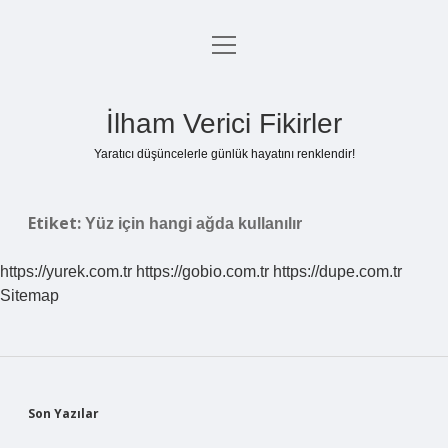
menüyü
Anasayfa
aç
Gizlilik Politikası
İlham Verici Fikirler
Yasal Uyarı
Yaratıcı düşüncelerle günlük hayatını renklendir!
Hakkımızda
Etiket:
Yüz için hangi ağda kullanılır
https://yurek.com.tr
https://gobio.com.tr
https://dupe.com.tr
Sitemap
Sidebar
Son Yazılar