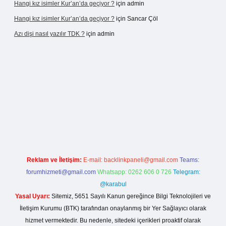
Hangi kız isimler Kur’an’da geçiyor ?
için
admin
Hangi kız isimler Kur’an’da geçiyor ?
için
Sancar Çöl
Azı dişi nasıl yazılır TDK ?
için
admin
asino giriş
Reklam ve İletişim:
E-mail:
backlinkpaneli@gmail.com
Teams:
forumhizmeti@gmail.com
Whatsapp: 0262 606 0 726
Telegram:
@karabul
Yasal Uyarı:
Sitemiz, 5651 Sayılı Kanun gereğince Bilgi Teknolojileri ve
İletişim Kurumu (BTK) tarafından onaylanmış bir Yer Sağlayıcı olarak
hizmet vermektedir. Bu nedenle, sitedeki içerikleri proaktif olarak