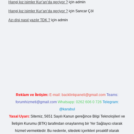
Hangi kız isimler Kur’an’da geçiyor ?
için
admin
Hangi kız isimler Kur’an’da geçiyor ?
için
Sancar Çöl
Azı dişi nasıl yazılır TDK ?
için
admin
sino giriş
Reklam ve İletişim:
E-mail:
backlinkpaneli@gmail.com
Teams:
forumhizmeti@gmail.com
Whatsapp: 0262 606 0 726
Telegram:
@karabul
Yasal Uyarı:
Sitemiz, 5651 Sayılı Kanun gereğince Bilgi Teknolojileri ve
İletişim Kurumu (BTK) tarafından onaylanmış bir Yer Sağlayıcı olarak
hizmet vermektedir. Bu nedenle, sitedeki içerikleri proaktif olarak