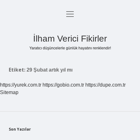
menüyü
Anasayfa
aç
Gizlilik Politikası
İlham Verici Fikirler
Yasal Uyarı
Yaratıcı düşüncelerle günlük hayatını renklendir!
Hakkımızda
Etiket:
29 Şubat artık yıl mı
https://yurek.com.tr
https://gobio.com.tr
https://dupe.com.tr
Sitemap
Sidebar
Son Yazılar