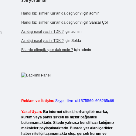
Son yorumlar
Hangi kız isimler Kur’an’da geçiyor ?
için
admin
Hangi kız isimler Kur’an’da geçiyor ?
için
Sancar Çöl
m
Azı dişi nasıl yazılır TDK ?
için
admin
Azı dişi nasıl yazılır TDK ?
için
Selda
Bilardo olimpik spor dalı mıdır ?
için
admin
Reklam ve İletişim:
Skype: live:.cid.575569c608265c69
Yasal Uyarı:
Bu internet sitesi, herhangi bir marka,
kurum veya şahıs şirketi ile hiçbir bağlantısı
bulunmamaktadır. Sitede yalnızca kendi hazırladığımız
makaleler paylaşılmaktadır. Burada yer alan içerikler
haber niteliği taşımamakta olup, gerçek kurum ve