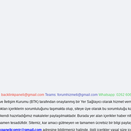
:
backlinkpaneli@gmail.com
Teams:
forumhizmeti@gmail.com
Whatsapp: 0262 606
ve İletişim Kurumu (BTK) tarafından onaylanmış bir Yer Sağlayıcı olarak hizmet verm
rı içeriklerin sorumluluğunu taşımakta olup, siteye üye olarak bu sorumluluğu kabul
a kendi hazırladığımız makaleler paylaşılmaktadır. Burada yer alan içerikler haber 
tamamen tesadüfidir. Sitemiz, kar amacı gütmeyen ve tamamen ücretsiz bir bilgi pay
nkpanelicomtr@gmail.com
adresine bildirmeniz halinde, ilgili içerikler yasal süre iç