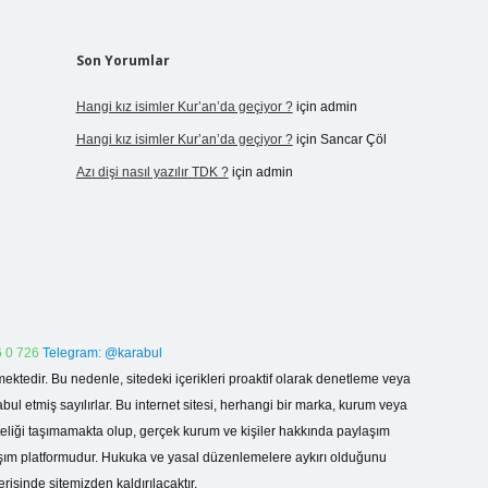
Son Yorumlar
Hangi kız isimler Kur’an’da geçiyor ?
için
admin
Hangi kız isimler Kur’an’da geçiyor ?
için
Sancar Çöl
Azı dişi nasıl yazılır TDK ?
için
admin
 0 726
Telegram: @karabul
ektedir. Bu nedenle, sitedeki içerikleri proaktif olarak denetleme veya
 etmiş sayılırlar. Bu internet sitesi, herhangi bir marka, kurum veya
niteliği taşımamakta olup, gerçek kurum ve kişiler hakkında paylaşım
laşım platformudur. Hukuka ve yasal düzenlemelere aykırı olduğunu
erisinde sitemizden kaldırılacaktır.