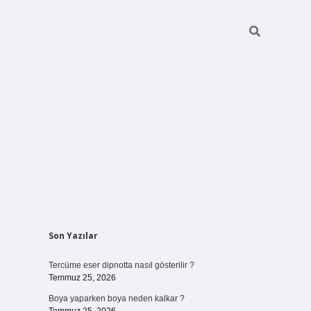
Sidebar
Son Yazılar
vdcasino giriş
Tercüme eser dipnotta nasıl gösterilir ?
Temmuz 25, 2026
Boya yaparken boya neden kalkar ?