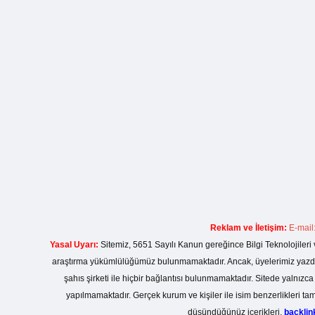
Reklam ve İletişim:
E-mail
Yasal Uyarı:
Sitemiz, 5651 Sayılı Kanun gereğince Bilgi Teknolojileri 
araştırma yükümlülüğümüz bulunmamaktadır. Ancak, üyelerimiz yazdıkla
şahıs şirketi ile hiçbir bağlantısı bulunmamaktadır. Sitede yalnızc
yapılmamaktadır. Gerçek kurum ve kişiler ile isim benzerlikleri 
düşündüğünüz içerikleri,
backli