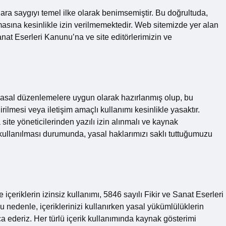
ara saygıyı temel ilke olarak benimsemiştir. Bu doğrultuda,
masına kesinlikle izin verilmemektedir. Web sitemizde yer alan
 Sanat Eserleri Kanunu’na ve site editörlerimizin ve
k, yasal düzenlemelere uygun olarak hazırlanmış olup, bu
rilmesi veya iletişim amaçlı kullanımı kesinlikle yasaktır.
a site yöneticilerinden yazılı izin alınmalı ve kaynak
ın kullanılması durumunda, yasal haklarımızı saklı tuttuğumuzu
e içeriklerin izinsiz kullanımı, 5846 sayılı Fikir ve Sanat Eserleri
 nedenle, içeriklerinizi kullanırken yasal yükümlülüklerin
ca ederiz. Her türlü içerik kullanımında kaynak gösterimi