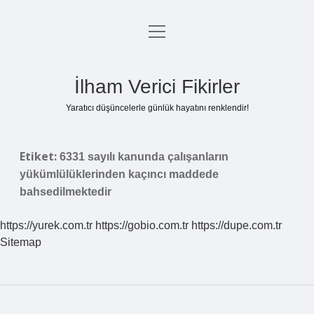
menüyü
Anasayfa
aç
Gizlilik Politikası
İlham Verici Fikirler
Yasal Uyarı
Yaratıcı düşüncelerle günlük hayatını renklendir!
Hakkımızda
Etiket:
6331 sayılı kanunda çalışanların
yükümlülüklerinden kaçıncı maddede
bahsedilmektedir
https://yurek.com.tr
https://gobio.com.tr
https://dupe.com.tr
Sitemap