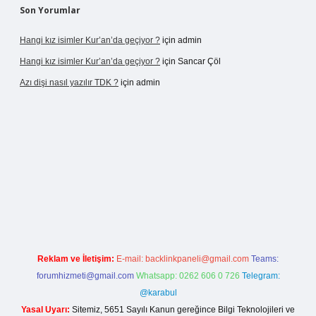
Son Yorumlar
Hangi kız isimler Kur’an’da geçiyor ?
için
admin
Hangi kız isimler Kur’an’da geçiyor ?
için
Sancar Çöl
Azı dişi nasıl yazılır TDK ?
için
admin
sino giriş
Reklam ve İletişim:
E-mail:
backlinkpaneli@gmail.com
Teams:
forumhizmeti@gmail.com
Whatsapp: 0262 606 0 726
Telegram:
@karabul
Yasal Uyarı:
Sitemiz, 5651 Sayılı Kanun gereğince Bilgi Teknolojileri ve