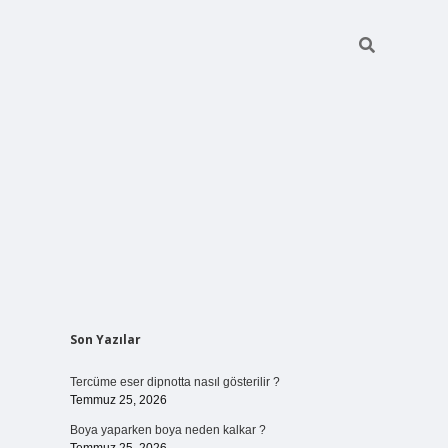
Sidebar
Son Yazılar
vdcasino giriş
Tercüme eser dipnotta nasıl gösterilir ?
Temmuz 25, 2026
Boya yaparken boya neden kalkar ?