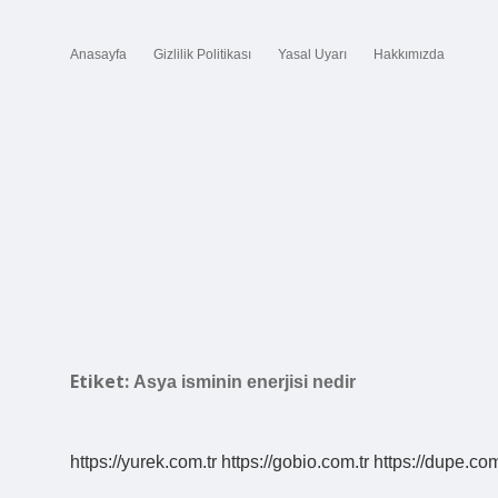
Anasayfa
Gizlilik Politikası
Yasal Uyarı
Hakkımızda
Etiket:
Asya isminin enerjisi nedir
https://yurek.com.tr
https://gobio.com.tr
https://dupe.com