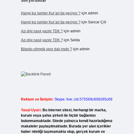
Son yorumlar
Hangi kız isimler Kur’an’da geçiyor ?
için
admin
Hangi kız isimler Kur’an’da geçiyor ?
için
Sancar Çöl
Azı dişi nasıl yazılır TDK ?
için
admin
Azı dişi nasıl yazılır TDK ?
için
Selda
Bilardo olimpik spor dalı mıdır ?
için
admin
Reklam ve İletişim:
Skype: live:.cid.575569c608265c69
Yasal Uyarı:
Bu internet sitesi, herhangi bir marka,
kurum veya şahıs şirketi ile hiçbir bağlantısı
bulunmamaktadır. Sitede yalnızca kendi hazırladığımız
makaleler paylaşılmaktadır. Burada yer alan içerikler
haber niteliği taşımamakta olup, gerçek kurum ve