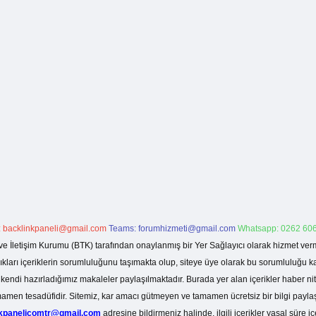
:
backlinkpaneli@gmail.com
Teams:
forumhizmeti@gmail.com
Whatsapp: 0262 606
ve İletişim Kurumu (BTK) tarafından onaylanmış bir Yer Sağlayıcı olarak hizmet verm
rı içeriklerin sorumluluğunu taşımakta olup, siteye üye olarak bu sorumluluğu kabul
a kendi hazırladığımız makaleler paylaşılmaktadır. Burada yer alan içerikler haber 
tamamen tesadüfidir. Sitemiz, kar amacı gütmeyen ve tamamen ücretsiz bir bilgi pay
nkpanelicomtr@gmail.com
adresine bildirmeniz halinde, ilgili içerikler yasal süre iç