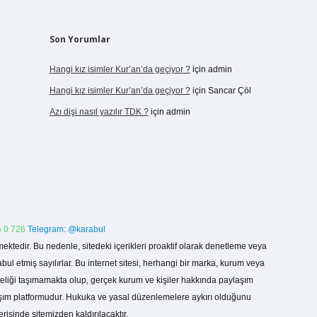
Son Yorumlar
Hangi kız isimler Kur’an’da geçiyor ?
için
admin
Hangi kız isimler Kur’an’da geçiyor ?
için
Sancar Çöl
Azı dişi nasıl yazılır TDK ?
için
admin
 0 726
Telegram: @karabul
ektedir. Bu nedenle, sitedeki içerikleri proaktif olarak denetleme veya
 etmiş sayılırlar. Bu internet sitesi, herhangi bir marka, kurum veya
niteliği taşımamakta olup, gerçek kurum ve kişiler hakkında paylaşım
laşım platformudur. Hukuka ve yasal düzenlemelere aykırı olduğunu
erisinde sitemizden kaldırılacaktır.