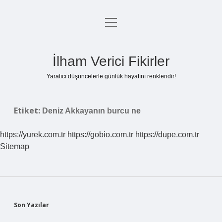
menüyü
Anasayfa
aç
Gizlilik Politikası
İlham Verici Fikirler
Yasal Uyarı
Yaratıcı düşüncelerle günlük hayatını renklendir!
Hakkımızda
Etiket:
Deniz Akkayanın burcu ne
https://yurek.com.tr
https://gobio.com.tr
https://dupe.com.tr
Sitemap
Sidebar
Son Yazılar