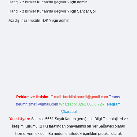
Hangi kız isimler Kur’an’da geçiyor ?
için
admin
Hangi kız isimler Kur’an’da geçiyor ?
için
Sancar Çöl
Azı dişi nasıl yazılır TDK ?
için
admin
sino giriş
Reklam ve İletişim:
E-mail:
backlinkpaneli@gmail.com
Teams:
forumhizmeti@gmail.com
Whatsapp: 0262 606 0 726
Telegram:
@karabul
Yasal Uyarı:
Sitemiz, 5651 Sayılı Kanun gereğince Bilgi Teknolojileri ve
İletişim Kurumu (BTK) tarafından onaylanmış bir Yer Sağlayıcı olarak
hizmet vermektedir. Bu nedenle, sitedeki içerikleri proaktif olarak