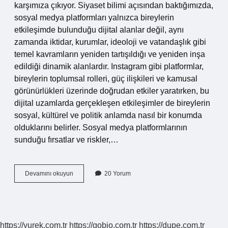
karşımıza çıkıyor. Siyaset bilimi açısından baktığımızda,
sosyal medya platformları yalnızca bireylerin
etkileşimde bulunduğu dijital alanlar değil, aynı
zamanda iktidar, kurumlar, ideoloji ve vatandaşlık gibi
temel kavramların yeniden tartışıldığı ve yeniden inşa
edildiği dinamik alanlardır. Instagram gibi platformlar,
bireylerin toplumsal rolleri, güç ilişkileri ve kamusal
görünürlükleri üzerinde doğrudan etkiler yaratırken, bu
dijital uzamlarda gerçekleşen etkileşimler de bireylerin
sosyal, kültürel ve politik anlamda nasıl bir konumda
olduklarını belirler. Sosyal medya platformlarının
sunduğu fırsatlar ve riskler,…
Arşivlemek
Devamını okuyun
20 Yorum
ne
demek
Instagram
?
https://yurek.com.tr
https://gobio.com.tr
https://dupe.com.tr