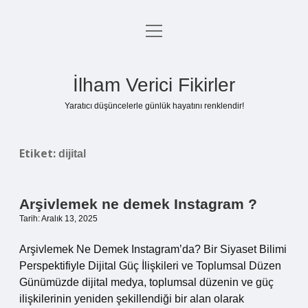
menüyü
Anasayfa
aç
Gizlilik Politikası
İlham Verici Fikirler
Yasal Uyarı
Yaratıcı düşüncelerle günlük hayatını renklendir!
Hakkımızda
Etiket:
dijital
Arşivlemek ne demek Instagram ?
Tarih: Aralık 13, 2025
Arşivlemek Ne Demek Instagram’da? Bir Siyaset Bilimi
Perspektifiyle Dijital Güç İlişkileri ve Toplumsal Düzen
Günümüzde dijital medya, toplumsal düzenin ve güç
ilişkilerinin yeniden şekillendiği bir alan olarak