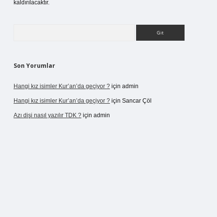
kaldırılacaktır.
Arama
Son Yorumlar
Hangi kız isimler Kur’an’da geçiyor ?
için
admin
Hangi kız isimler Kur’an’da geçiyor ?
için
Sancar Çöl
Azı dişi nasıl yazılır TDK ?
için
admin
no giriş