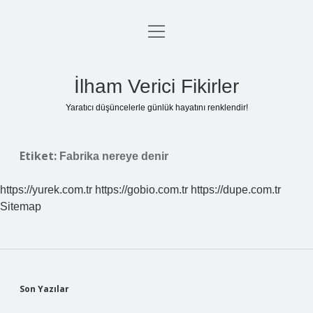
menüyü
Anasayfa
aç
Gizlilik Politikası
İlham Verici Fikirler
Yasal Uyarı
Yaratıcı düşüncelerle günlük hayatını renklendir!
Hakkımızda
Etiket:
Fabrika nereye denir
https://yurek.com.tr
https://gobio.com.tr
https://dupe.com.tr
Sitemap
Sidebar
Son Yazılar