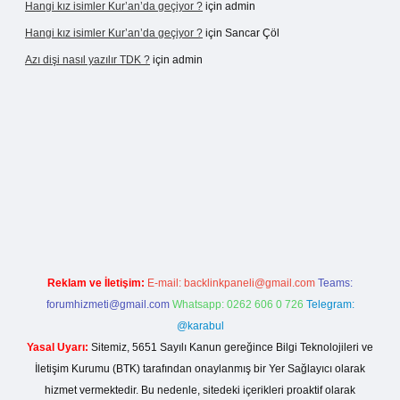
Hangi kız isimler Kur’an’da geçiyor ?
için
admin
Hangi kız isimler Kur’an’da geçiyor ?
için
Sancar Çöl
Azı dişi nasıl yazılır TDK ?
için
admin
sino giriş
Reklam ve İletişim:
E-mail:
backlinkpaneli@gmail.com
Teams:
forumhizmeti@gmail.com
Whatsapp: 0262 606 0 726
Telegram:
@karabul
Yasal Uyarı:
Sitemiz, 5651 Sayılı Kanun gereğince Bilgi Teknolojileri ve
İletişim Kurumu (BTK) tarafından onaylanmış bir Yer Sağlayıcı olarak
hizmet vermektedir. Bu nedenle, sitedeki içerikleri proaktif olarak