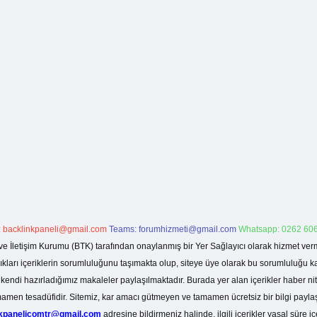
:
backlinkpaneli@gmail.com
Teams:
forumhizmeti@gmail.com
Whatsapp: 0262 606
ve İletişim Kurumu (BTK) tarafından onaylanmış bir Yer Sağlayıcı olarak hizmet verm
rı içeriklerin sorumluluğunu taşımakta olup, siteye üye olarak bu sorumluluğu kabul
a kendi hazırladığımız makaleler paylaşılmaktadır. Burada yer alan içerikler haber 
tamamen tesadüfidir. Sitemiz, kar amacı gütmeyen ve tamamen ücretsiz bir bilgi pay
nkpanelicomtr@gmail.com
adresine bildirmeniz halinde, ilgili içerikler yasal süre iç