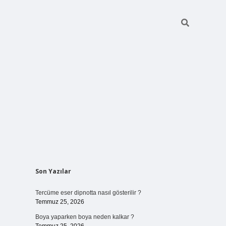
Sidebar
Son Yazılar
vdcasino giriş
Tercüme eser dipnotta nasıl gösterilir ?
Temmuz 25, 2026
Boya yaparken boya neden kalkar ?