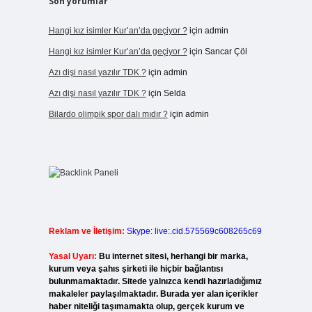
Son yorumlar
Hangi kız isimler Kur’an’da geçiyor ?
için
admin
Hangi kız isimler Kur’an’da geçiyor ?
için
Sancar Çöl
Azı dişi nasıl yazılır TDK ?
için
admin
Azı dişi nasıl yazılır TDK ?
için
Selda
Bilardo olimpik spor dalı mıdır ?
için
admin
Reklam ve İletişim:
Skype: live:.cid.575569c608265c69
Yasal Uyarı:
Bu internet sitesi, herhangi bir marka,
kurum veya şahıs şirketi ile hiçbir bağlantısı
bulunmamaktadır. Sitede yalnızca kendi hazırladığımız
makaleler paylaşılmaktadır. Burada yer alan içerikler
haber niteliği taşımamakta olup, gerçek kurum ve