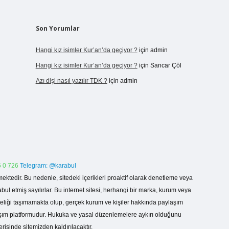
Son Yorumlar
Hangi kız isimler Kur’an’da geçiyor ?
için
admin
Hangi kız isimler Kur’an’da geçiyor ?
için
Sancar Çöl
Azı dişi nasıl yazılır TDK ?
için
admin
 0 726
Telegram: @karabul
ektedir. Bu nedenle, sitedeki içerikleri proaktif olarak denetleme veya
 etmiş sayılırlar. Bu internet sitesi, herhangi bir marka, kurum veya
niteliği taşımamakta olup, gerçek kurum ve kişiler hakkında paylaşım
laşım platformudur. Hukuka ve yasal düzenlemelere aykırı olduğunu
erisinde sitemizden kaldırılacaktır.