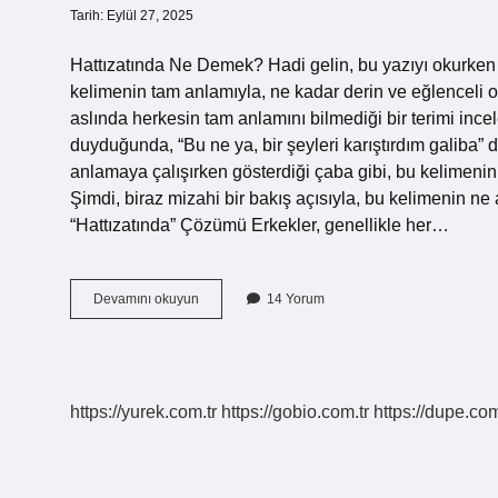
Tarih: Eylül 27, 2025
Hattızatında Ne Demek? Hadi gelin, bu yazıyı okurken 
kelimenin tam anlamıyla, ne kadar derin ve eğlenceli 
aslında herkesin tam anlamını bilmediği bir terimi incel
duyduğunda, “Bu ne ya, bir şeyleri karıştırdım galiba” d
anlamaya çalışırken gösterdiği çaba gibi, bu kelimenin 
Şimdi, biraz mizahi bir bakış açısıyla, bu kelimenin ne
“Hattızatında” Çözümü Erkekler, genellikle her…
Hattızatında
Devamını okuyun
14 Yorum
ne
demek
?
https://yurek.com.tr
https://gobio.com.tr
https://dupe.com