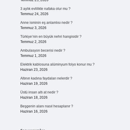
Temmuz 25, 2026
3 aylık evlilikte nafaka olur mu ?
Temmuz 24, 2026
Anne isminin eş anlamlısı nedir ?
Temmuz 3, 2026
Türkiye’nin en büyük nehri hangisidir ?
Temmuz 2, 2026
Ambulasyon becerisi nedir ?
Temmuz 1, 2026
Elektrik kablosuna alüminyum folyo konur mu ?
Haziran 23, 2026
Altının kadına faydaları nelerdir ?
Haziran 19, 2026
Üstü insan altı at nedir ?
Haziran 18, 2026
Beşgenin alanı nasıl hesaplanır ?
Haziran 16, 2026