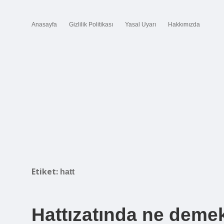
Anasayfa
Gizlilik Politikası
Yasal Uyarı
Hakkımızda
Etiket:
hatt
Hattızatında ne deme