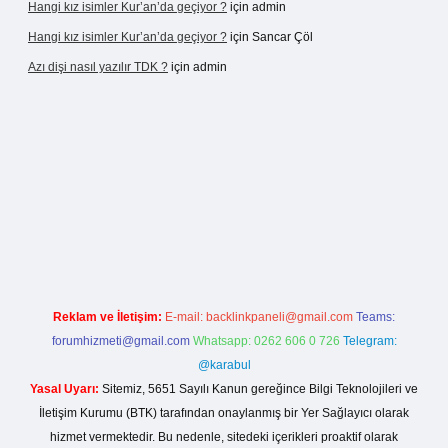
Hangi kız isimler Kur’an’da geçiyor ?
için
admin
Hangi kız isimler Kur’an’da geçiyor ?
için
Sancar Çöl
Azı dişi nasıl yazılır TDK ?
için
admin
sino giriş
Reklam ve İletişim:
E-mail:
backlinkpaneli@gmail.com
Teams:
forumhizmeti@gmail.com
Whatsapp: 0262 606 0 726
Telegram:
@karabul
Yasal Uyarı:
Sitemiz, 5651 Sayılı Kanun gereğince Bilgi Teknolojileri ve
İletişim Kurumu (BTK) tarafından onaylanmış bir Yer Sağlayıcı olarak
hizmet vermektedir. Bu nedenle, sitedeki içerikleri proaktif olarak