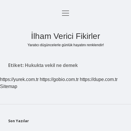
menüyü
Anasayfa
aç
Gizlilik Politikası
İlham Verici Fikirler
Yasal Uyarı
Yaratıcı düşüncelerle günlük hayatını renklendir!
Hakkımızda
Etiket:
Hukukta vekil ne demek
https://yurek.com.tr
https://gobio.com.tr
https://dupe.com.tr
Sitemap
Sidebar
Son Yazılar