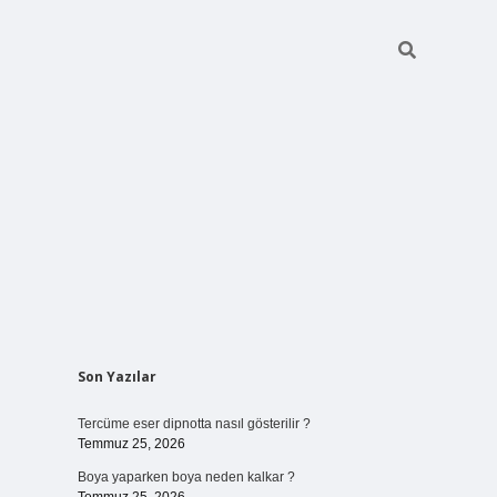
Sidebar
Son Yazılar
vdcasino giriş
Tercüme eser dipnotta nasıl gösterilir ?
Temmuz 25, 2026
Boya yaparken boya neden kalkar ?