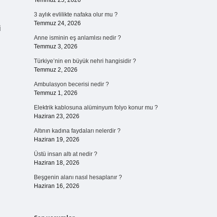
Temmuz 25, 2026
3 aylık evlilikte nafaka olur mu ?
Temmuz 24, 2026
i
Anne isminin eş anlamlısı nedir ?
Temmuz 3, 2026
Türkiye’nin en büyük nehri hangisidir ?
Temmuz 2, 2026
Ambulasyon becerisi nedir ?
Temmuz 1, 2026
Elektrik kablosuna alüminyum folyo konur mu ?
Haziran 23, 2026
Altının kadına faydaları nelerdir ?
Haziran 19, 2026
Üstü insan altı at nedir ?
Haziran 18, 2026
Beşgenin alanı nasıl hesaplanır ?
Haziran 16, 2026