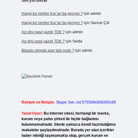
Son yorumlar
Hangi kız isimler Kur’an’da geçiyor ?
için
admin
Hangi kız isimler Kur’an’da geçiyor ?
için
Sancar Çöl
Azı dişi nasıl yazılır TDK ?
için
admin
Azı dişi nasıl yazılır TDK ?
için
Selda
Bilardo olimpik spor dalı mıdır ?
için
admin
Reklam ve İletişim:
Skype: live:.cid.575569c608265c69
Yasal Uyarı:
Bu internet sitesi, herhangi bir marka,
kurum veya şahıs şirketi ile hiçbir bağlantısı
bulunmamaktadır. Sitede yalnızca kendi hazırladığımız
makaleler paylaşılmaktadır. Burada yer alan içerikler
haber niteliği taşımamakta olup, gerçek kurum ve