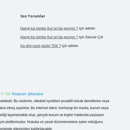
Son Yorumlar
Hangi kız isimler Kur’an’da geçiyor ?
için
admin
Hangi kız isimler Kur’an’da geçiyor ?
için
Sancar Çöl
Azı dişi nasıl yazılır TDK ?
için
admin
 0 726
Telegram: @karabul
ektedir. Bu nedenle, sitedeki içerikleri proaktif olarak denetleme veya
 etmiş sayılırlar. Bu internet sitesi, herhangi bir marka, kurum veya
niteliği taşımamakta olup, gerçek kurum ve kişiler hakkında paylaşım
laşım platformudur. Hukuka ve yasal düzenlemelere aykırı olduğunu
erisinde sitemizden kaldırılacaktır.