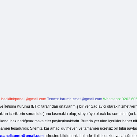
:
backlinkpaneli@gmail.com
Teams:
forumhizmeti@gmail.com
Whatsapp: 0262 606
ve İletişim Kurumu (BTK) tarafından onaylanmış bir Yer Sağlayıcı olarak hizmet verm
rı içeriklerin sorumluluğunu taşımakta olup, siteye üye olarak bu sorumluluğu kabul
a kendi hazırladığımız makaleler paylaşılmaktadır. Burada yer alan içerikler haber 
tamamen tesadüfidir. Sitemiz, kar amacı gütmeyen ve tamamen ücretsiz bir bilgi pay
nkpanelicomtr@gmail.com
adresine bildirmeniz halinde, ilgili içerikler yasal süre iç