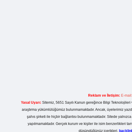
Reklam ve İletişim:
E-mail
Yasal Uyarı:
Sitemiz, 5651 Sayılı Kanun gereğince Bilgi Teknolojileri 
araştırma yükümlülüğümüz bulunmamaktadır. Ancak, üyelerimiz yazdıkla
şahıs şirketi ile hiçbir bağlantısı bulunmamaktadır. Sitede yalnızc
yapılmamaktadır. Gerçek kurum ve kişiler ile isim benzerlikleri 
düşündüğünüz içerikleri,
backli