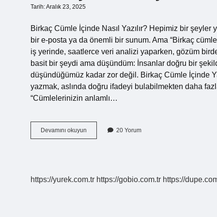
Tarih: Aralık 23, 2025
Birkaç Cümle İçinde Nasıl Yazılır? Hepimiz bir şeyler y
bir e-posta ya da önemli bir sunum. Ama “Birkaç cümle i
iş yerinde, saatlerce veri analizi yaparken, gözüm bird
basit bir şeydi ama düşündüm: İnsanlar doğru bir şek
düşündüğümüz kadar zor değil. Birkaç Cümle İçinde Ya
yazmak, aslında doğru ifadeyi bulabilmekten daha fazl
“Cümlelerinizin anlamlı…
Birkaç
Devamını okuyun
20 Yorum
cümle
içinde
nasıl
yazılır
?
https://yurek.com.tr
https://gobio.com.tr
https://dupe.com