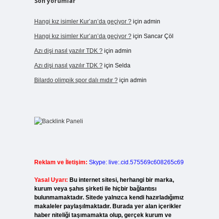
Son yorumlar
Hangi kız isimler Kur’an’da geçiyor ?
için
admin
Hangi kız isimler Kur’an’da geçiyor ?
için
Sancar Çöl
Azı dişi nasıl yazılır TDK ?
için
admin
Azı dişi nasıl yazılır TDK ?
için
Selda
Bilardo olimpik spor dalı mıdır ?
için
admin
Reklam ve İletişim:
Skype: live:.cid.575569c608265c69
Yasal Uyarı:
Bu internet sitesi, herhangi bir marka,
kurum veya şahıs şirketi ile hiçbir bağlantısı
bulunmamaktadır. Sitede yalnızca kendi hazırladığımız
makaleler paylaşılmaktadır. Burada yer alan içerikler
haber niteliği taşımamakta olup, gerçek kurum ve