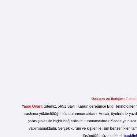
Reklam ve İletişim:
E-mail
Yasal Uyarı:
Sitemiz, 5651 Sayılı Kanun gereğince Bilgi Teknolojileri 
araştırma yükümlülüğümüz bulunmamaktadır. Ancak, üyelerimiz yazdıkla
şahıs şirketi ile hiçbir bağlantısı bulunmamaktadır. Sitede yalnızc
yapılmamaktadır. Gerçek kurum ve kişiler ile isim benzerlikleri 
düşündüğünüz içerikleri,
backli