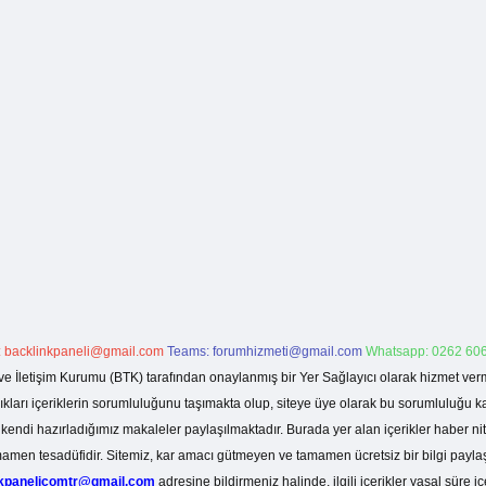
:
backlinkpaneli@gmail.com
Teams:
forumhizmeti@gmail.com
Whatsapp: 0262 606
ve İletişim Kurumu (BTK) tarafından onaylanmış bir Yer Sağlayıcı olarak hizmet verm
rı içeriklerin sorumluluğunu taşımakta olup, siteye üye olarak bu sorumluluğu kabul
a kendi hazırladığımız makaleler paylaşılmaktadır. Burada yer alan içerikler haber 
tamamen tesadüfidir. Sitemiz, kar amacı gütmeyen ve tamamen ücretsiz bir bilgi pay
nkpanelicomtr@gmail.com
adresine bildirmeniz halinde, ilgili içerikler yasal süre iç