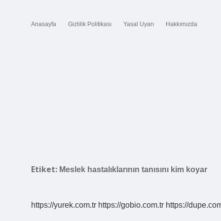
Anasayfa
Gizlilik Politikası
Yasal Uyarı
Hakkımızda
Etiket:
Meslek hastalıklarının tanısını kim koyar
https://yurek.com.tr
https://gobio.com.tr
https://dupe.com