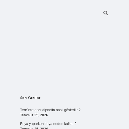
Sidebar
Son Yazılar
vdcasino giriş
Tercüme eser dipnotta nasıl gösterilir ?
Temmuz 25, 2026
Boya yaparken boya neden kalkar ?