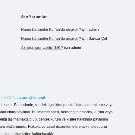
Son Yorumlar
Hangi kız isimler Kur’an’da geçiyor ?
için
admin
Hangi kız isimler Kur’an’da geçiyor ?
için
Sancar Çöl
Azı dişi nasıl yazılır TDK ?
için
admin
 0 726
Telegram: @karabul
ektedir. Bu nedenle, sitedeki içerikleri proaktif olarak denetleme veya
 etmiş sayılırlar. Bu internet sitesi, herhangi bir marka, kurum veya
niteliği taşımamakta olup, gerçek kurum ve kişiler hakkında paylaşım
laşım platformudur. Hukuka ve yasal düzenlemelere aykırı olduğunu
erisinde sitemizden kaldırılacaktır.