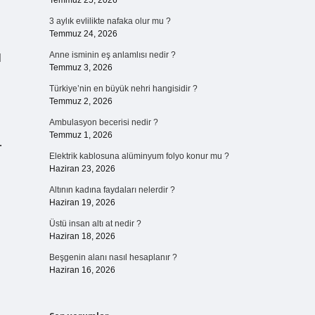
Temmuz 25, 2026
3 aylık evlilikte nafaka olur mu ?
Temmuz 24, 2026
Anne isminin eş anlamlısı nedir ?
l
Temmuz 3, 2026
Türkiye’nin en büyük nehri hangisidir ?
Temmuz 2, 2026
Ambulasyon becerisi nedir ?
Temmuz 1, 2026
…
Elektrik kablosuna alüminyum folyo konur mu ?
Haziran 23, 2026
Altının kadına faydaları nelerdir ?
Haziran 19, 2026
Üstü insan altı at nedir ?
Haziran 18, 2026
Beşgenin alanı nasıl hesaplanır ?
Haziran 16, 2026