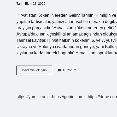
Tarih: Ekim 23, 2025
Hırvatistan Kökeni Nereden Gelir? Tarihin, Kimliğin ve 
yapılan tartışmalar, yalnızca tarihsel bir merakın değil
arayışın parçasıdır. “Hırvatistan kökeni nereden gelir?
Avrupa’daki etnik çeşitliliği anlamak açısından oldukç
Tarihsel kayıtlar, Hırvat halkının kökenini 6. ve 7. yüzy
Ukrayna ve Polonya civarlarından güneye, yani Balkan Y
kıyılarına kadar inerek bugünkü Hırvatistan toprakların
Hırvatistan
Devamını okuyun
10 Yorum
kökeni
nereden
gelir
?
https://yurek.com.tr
https://gobio.com.tr
https://dupe.com