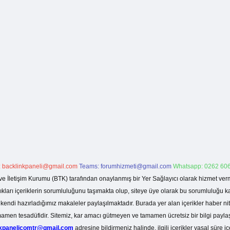
:
backlinkpaneli@gmail.com
Teams:
forumhizmeti@gmail.com
Whatsapp: 0262 606
ve İletişim Kurumu (BTK) tarafından onaylanmış bir Yer Sağlayıcı olarak hizmet verm
rı içeriklerin sorumluluğunu taşımakta olup, siteye üye olarak bu sorumluluğu kabul
a kendi hazırladığımız makaleler paylaşılmaktadır. Burada yer alan içerikler haber 
tamamen tesadüfidir. Sitemiz, kar amacı gütmeyen ve tamamen ücretsiz bir bilgi pay
nkpanelicomtr@gmail.com
adresine bildirmeniz halinde, ilgili içerikler yasal süre iç