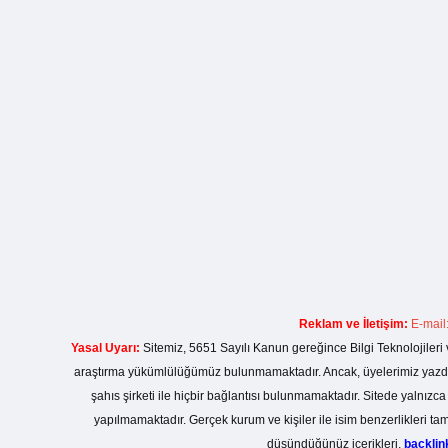
Reklam ve İletişim:
E-mail
Yasal Uyarı:
Sitemiz, 5651 Sayılı Kanun gereğince Bilgi Teknolojileri 
araştırma yükümlülüğümüz bulunmamaktadır. Ancak, üyelerimiz yazdıkla
şahıs şirketi ile hiçbir bağlantısı bulunmamaktadır. Sitede yalnızc
yapılmamaktadır. Gerçek kurum ve kişiler ile isim benzerlikleri 
düşündüğünüz içerikleri,
backli