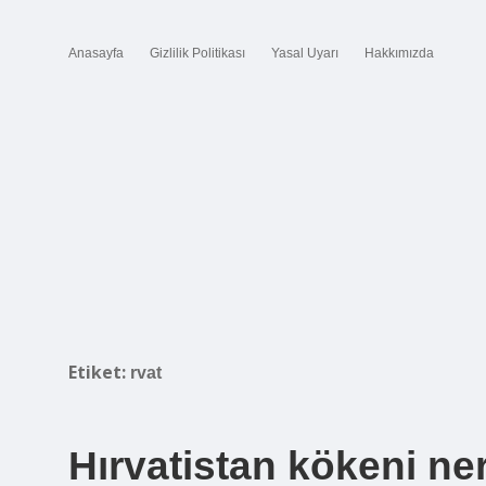
Anasayfa
Gizlilik Politikası
Yasal Uyarı
Hakkımızda
Etiket:
rvat
Hırvatistan kökeni ne