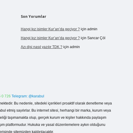
Son Yorumlar
Hangi kız isimler Kur’an’da geçiyor ?
için
admin
Hangi kız isimler Kur’an’da geçiyor ?
için
Sancar Çöl
Azı dişi nasıl yazılır TDK ?
için
admin
 0 726
Telegram: @karabul
ektedir. Bu nedenle, sitedeki içerikleri proaktif olarak denetleme veya
 etmiş sayılırlar. Bu internet sitesi, herhangi bir marka, kurum veya
niteliği taşımamakta olup, gerçek kurum ve kişiler hakkında paylaşım
laşım platformudur. Hukuka ve yasal düzenlemelere aykırı olduğunu
erisinde sitemizden kaldırılacaktır.