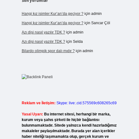
Son yorumlar
Hangi kız isimler Kur’an’da geçiyor ?
için
admin
Hangi kız isimler Kur’an’da geçiyor ?
için
Sancar Çöl
Azı dişi nasıl yazılır TDK ?
için
admin
Azı dişi nasıl yazılır TDK ?
için
Selda
Bilardo olimpik spor dalı mıdır ?
için
admin
Reklam ve İletişim:
Skype: live:.cid.575569c608265c69
Yasal Uyarı:
Bu internet sitesi, herhangi bir marka,
kurum veya şahıs şirketi ile hiçbir bağlantısı
bulunmamaktadır. Sitede yalnızca kendi hazırladığımız
makaleler paylaşılmaktadır. Burada yer alan içerikler
haber niteliği taşımamakta olup, gerçek kurum ve