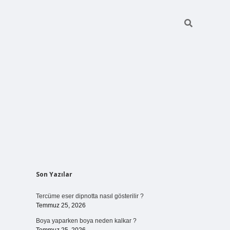
Sidebar
Son Yazılar
vdcasino giriş
Tercüme eser dipnotta nasıl gösterilir ?
Temmuz 25, 2026
Boya yaparken boya neden kalkar ?