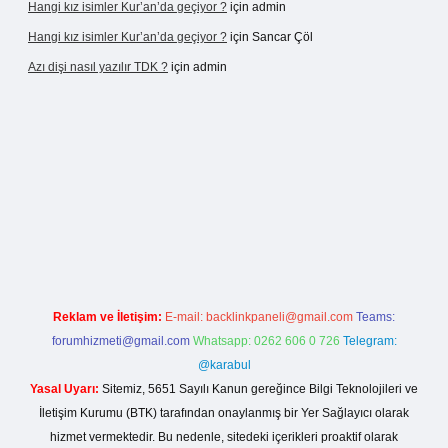
Hangi kız isimler Kur’an’da geçiyor ?
için
admin
Hangi kız isimler Kur’an’da geçiyor ?
için
Sancar Çöl
Azı dişi nasıl yazılır TDK ?
için
admin
sino giriş
Reklam ve İletişim:
E-mail:
backlinkpaneli@gmail.com
Teams:
forumhizmeti@gmail.com
Whatsapp: 0262 606 0 726
Telegram:
@karabul
Yasal Uyarı:
Sitemiz, 5651 Sayılı Kanun gereğince Bilgi Teknolojileri ve
İletişim Kurumu (BTK) tarafından onaylanmış bir Yer Sağlayıcı olarak
hizmet vermektedir. Bu nedenle, sitedeki içerikleri proaktif olarak