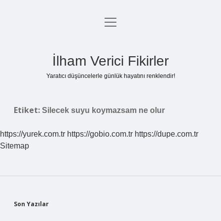
menüyü
Anasayfa
aç
Gizlilik Politikası
İlham Verici Fikirler
Yasal Uyarı
Yaratıcı düşüncelerle günlük hayatını renklendir!
Hakkımızda
Etiket:
Silecek suyu koymazsam ne olur
https://yurek.com.tr
https://gobio.com.tr
https://dupe.com.tr
Sitemap
Sidebar
Son Yazılar