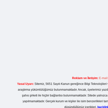
Reklam ve İletişim:
E-mail
Yasal Uyarı:
Sitemiz, 5651 Sayılı Kanun gereğince Bilgi Teknolojileri 
araştırma yükümlülüğümüz bulunmamaktadır. Ancak, üyelerimiz yazdıkla
şahıs şirketi ile hiçbir bağlantısı bulunmamaktadır. Sitede yalnızc
yapılmamaktadır. Gerçek kurum ve kişiler ile isim benzerlikleri 
düşündüğünüz içerikleri,
backli