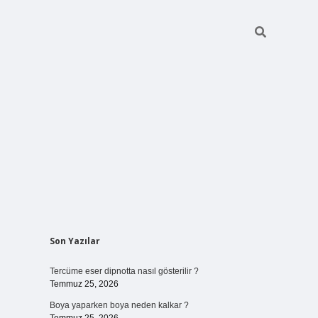
Sidebar
Son Yazılar
vdcasino giriş
Tercüme eser dipnotta nasıl gösterilir ?
Temmuz 25, 2026
Boya yaparken boya neden kalkar ?