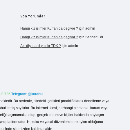
Son Yorumlar
Hangi kız isimler Kur’an’da geçiyor ?
için
admin
Hangi kız isimler Kur’an’da geçiyor ?
için
Sancar Çöl
Azı dişi nasıl yazılır TDK ?
için
admin
 0 726
Telegram: @karabul
ektedir. Bu nedenle, sitedeki içerikleri proaktif olarak denetleme veya
 etmiş sayılırlar. Bu internet sitesi, herhangi bir marka, kurum veya
niteliği taşımamakta olup, gerçek kurum ve kişiler hakkında paylaşım
laşım platformudur. Hukuka ve yasal düzenlemelere aykırı olduğunu
erisinde sitemizden kaldırılacaktır.