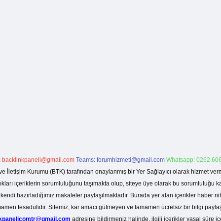
:
backlinkpaneli@gmail.com
Teams:
forumhizmeti@gmail.com
Whatsapp: 0262 606
ve İletişim Kurumu (BTK) tarafından onaylanmış bir Yer Sağlayıcı olarak hizmet verm
rı içeriklerin sorumluluğunu taşımakta olup, siteye üye olarak bu sorumluluğu kabul
a kendi hazırladığımız makaleler paylaşılmaktadır. Burada yer alan içerikler haber 
tamamen tesadüfidir. Sitemiz, kar amacı gütmeyen ve tamamen ücretsiz bir bilgi pay
nkpanelicomtr@gmail.com
adresine bildirmeniz halinde, ilgili içerikler yasal süre iç