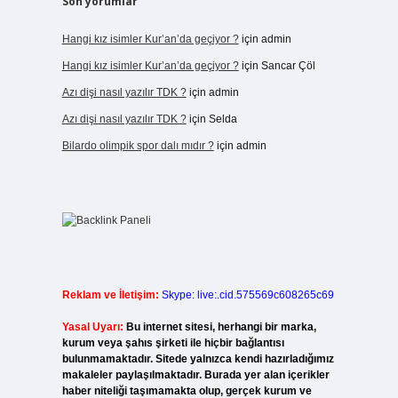
Son yorumlar
Hangi kız isimler Kur’an’da geçiyor ?
için
admin
Hangi kız isimler Kur’an’da geçiyor ?
için
Sancar Çöl
Azı dişi nasıl yazılır TDK ?
için
admin
Azı dişi nasıl yazılır TDK ?
için
Selda
Bilardo olimpik spor dalı mıdır ?
için
admin
Reklam ve İletişim:
Skype: live:.cid.575569c608265c69
Yasal Uyarı:
Bu internet sitesi, herhangi bir marka,
kurum veya şahıs şirketi ile hiçbir bağlantısı
bulunmamaktadır. Sitede yalnızca kendi hazırladığımız
makaleler paylaşılmaktadır. Burada yer alan içerikler
haber niteliği taşımamakta olup, gerçek kurum ve