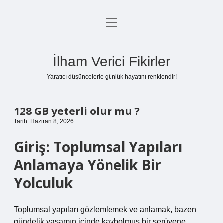
menüyü
Anasayfa
aç
Gizlilik Politikası
İlham Verici Fikirler
Yasal Uyarı
Yaratıcı düşüncelerle günlük hayatını renklendir!
Hakkımızda
128 GB yeterli olur mu ?
Tarih: Haziran 8, 2026
Giriş: Toplumsal Yapıları
Anlamaya Yönelik Bir
Yolculuk
Toplumsal yapıları gözlemlemek ve anlamak, bazen
gündelik yaşamın içinde kaybolmuş bir serüvene