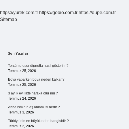
https://yurek.com.tr
https://gobio.com.tr
https://dupe.com.tr
Sitemap
Sidebar
Son Yazılar
Tercüme eser dipnotta nasıl gösterilir ?
Temmuz 25, 2026
Boya yaparken boya neden kalkar ?
Temmuz 25, 2026
3 aylık evlilikte nafaka olur mu ?
Temmuz 24, 2026
Anne isminin eş anlamlısı nedir ?
Temmuz 3, 2026
Türkiye’nin en büyük nehri hangisidir ?
Temmuz 2, 2026