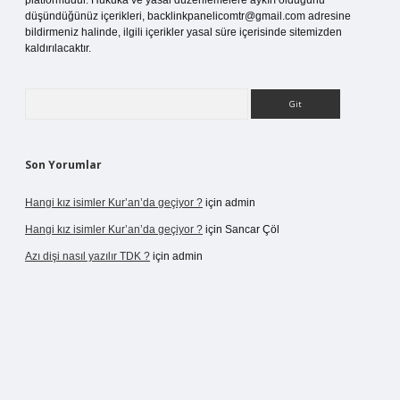
platformudur. Hukuka ve yasal düzenlemelere aykırı olduğunu
düşündüğünüz içerikleri,
backlinkpanelicomtr@gmail.com
adresine
bildirmeniz halinde, ilgili içerikler yasal süre içerisinde sitemizden
kaldırılacaktır.
Arama
Son Yorumlar
Hangi kız isimler Kur’an’da geçiyor ?
için
admin
Hangi kız isimler Kur’an’da geçiyor ?
için
Sancar Çöl
Azı dişi nasıl yazılır TDK ?
için
admin
casino giriş