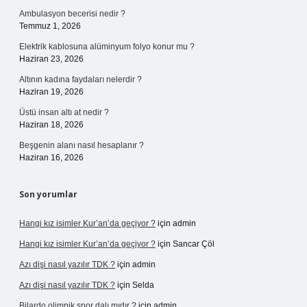
Ambulasyon becerisi nedir ?
Temmuz 1, 2026
Elektrik kablosuna alüminyum folyo konur mu ?
Haziran 23, 2026
Altının kadına faydaları nelerdir ?
Haziran 19, 2026
Üstü insan altı at nedir ?
Haziran 18, 2026
Beşgenin alanı nasıl hesaplanır ?
Haziran 16, 2026
Son yorumlar
Hangi kız isimler Kur’an’da geçiyor ?
için
admin
Hangi kız isimler Kur’an’da geçiyor ?
için
Sancar Çöl
Azı dişi nasıl yazılır TDK ?
için
admin
Azı dişi nasıl yazılır TDK ?
için
Selda
Bilardo olimpik spor dalı mıdır ?
için
admin