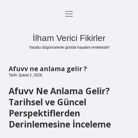
menüyü
Anasayfa
aç
Gizlilik Politikası
İlham Verici Fikirler
Yasal Uyarı
Yaratıcı düşüncelerle günlük hayatını renklendir!
Hakkımızda
Afuvv ne anlama gelir ?
Tarih: Şubat 2, 2026
Afuvv Ne Anlama Gelir?
Tarihsel ve Güncel
Perspektiflerden
Derinlemesine İnceleme