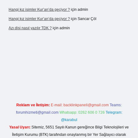
Hangi kız isimler Kur’an’da geçiyor ?
için
admin
Hangi kız isimler Kur’an’da geçiyor ?
için
Sancar Çöl
Azı dişi nasıl yazılır TDK ?
için
admin
asino giriş
Reklam ve İletişim:
E-mail:
backlinkpaneli@gmail.com
Teams:
forumhizmeti@gmail.com
Whatsapp: 0262 606 0 726
Telegram:
@karabul
Yasal Uyarı:
Sitemiz, 5651 Sayılı Kanun gereğince Bilgi Teknolojileri ve
İletişim Kurumu (BTK) tarafından onaylanmış bir Yer Sağlayıcı olarak