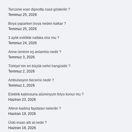
Sidebar
Tercüme eser dipnotta nasıl gösterilir ?
Temmuz 25, 2026
Boya yaparken boya neden kalkar ?
Temmuz 25, 2026
3 aylık evlilikte nafaka olur mu ?
Temmuz 24, 2026
Anne isminin eş anlamlısı nedir ?
Temmuz 3, 2026
Türkiye’nin en büyük nehri hangisidir ?
Temmuz 2, 2026
Ambulasyon becerisi nedir ?
Temmuz 1, 2026
Elektrik kablosuna alüminyum folyo konur mu ?
Haziran 23, 2026
Altının kadına faydaları nelerdir ?
Haziran 19, 2026
Üstü insan altı at nedir ?
Haziran 18, 2026