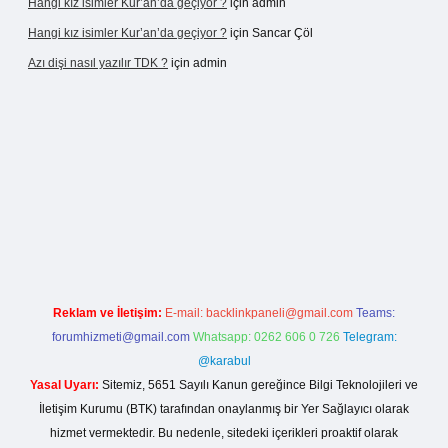
Hangi kız isimler Kur’an’da geçiyor ?
için
admin
Hangi kız isimler Kur’an’da geçiyor ?
için
Sancar Çöl
Azı dişi nasıl yazılır TDK ?
için
admin
riş
Reklam ve İletişim:
E-mail:
backlinkpaneli@gmail.com
Teams:
forumhizmeti@gmail.com
Whatsapp: 0262 606 0 726
Telegram:
@karabul
Yasal Uyarı:
Sitemiz, 5651 Sayılı Kanun gereğince Bilgi Teknolojileri ve
İletişim Kurumu (BTK) tarafından onaylanmış bir Yer Sağlayıcı olarak
hizmet vermektedir. Bu nedenle, sitedeki içerikleri proaktif olarak