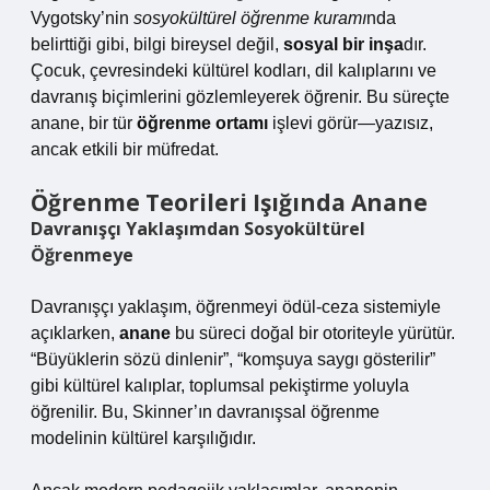
Vygotsky’nin
sosyokültürel öğrenme kuramı
nda
belirttiği gibi, bilgi bireysel değil,
sosyal bir inşa
dır.
Çocuk, çevresindeki kültürel kodları, dil kalıplarını ve
davranış biçimlerini gözlemleyerek öğrenir. Bu süreçte
anane, bir tür
öğrenme ortamı
işlevi görür—yazısız,
ancak etkili bir müfredat.
Öğrenme Teorileri Işığında Anane
Davranışçı Yaklaşımdan Sosyokültürel
Öğrenmeye
Davranışçı yaklaşım, öğrenmeyi ödül-ceza sistemiyle
açıklarken,
anane
bu süreci doğal bir otoriteyle yürütür.
“Büyüklerin sözü dinlenir”, “komşuya saygı gösterilir”
gibi kültürel kalıplar, toplumsal pekiştirme yoluyla
öğrenilir. Bu, Skinner’ın davranışsal öğrenme
modelinin kültürel karşılığıdır.