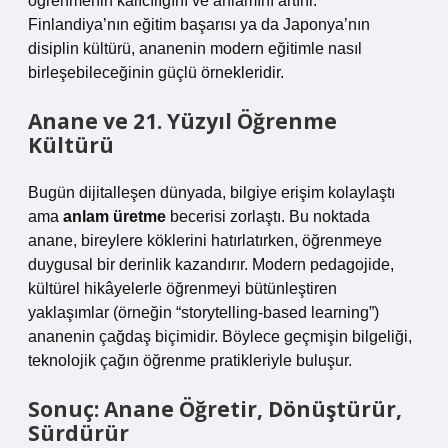
öğrenmenin kalıcılığını ve anlamını artırır.
Finlandiya’nın eğitim başarısı ya da Japonya’nın
disiplin kültürü, ananenin modern eğitimle nasıl
birleşebileceğinin güçlü örnekleridir.
Anane ve 21. Yüzyıl Öğrenme
Kültürü
Bugün dijitalleşen dünyada, bilgiye erişim kolaylaştı
ama
anlam üretme
becerisi zorlaştı. Bu noktada
anane, bireylere köklerini hatırlatırken, öğrenmeye
duygusal bir derinlik kazandırır. Modern pedagojide,
kültürel hikâyelerle öğrenmeyi bütünleştiren
yaklaşımlar (örneğin “storytelling-based learning”)
ananenin çağdaş biçimidir. Böylece geçmişin bilgeliği,
teknolojik çağın öğrenme pratikleriyle buluşur.
Sonuç: Anane Öğretir, Dönüştürür,
Sürdürür