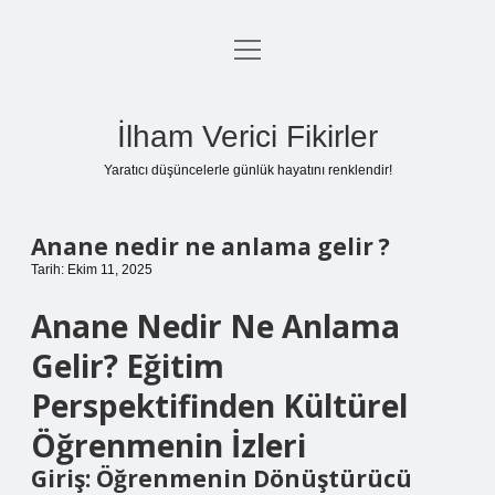
menüyü
Anasayfa
aç
Gizlilik Politikası
İlham Verici Fikirler
Yasal Uyarı
Yaratıcı düşüncelerle günlük hayatını renklendir!
Hakkımızda
Anane nedir ne anlama gelir ?
Tarih: Ekim 11, 2025
Anane Nedir Ne Anlama
Gelir? Eğitim
Perspektifinden Kültürel
Öğrenmenin İzleri
Giriş: Öğrenmenin Dönüştürücü