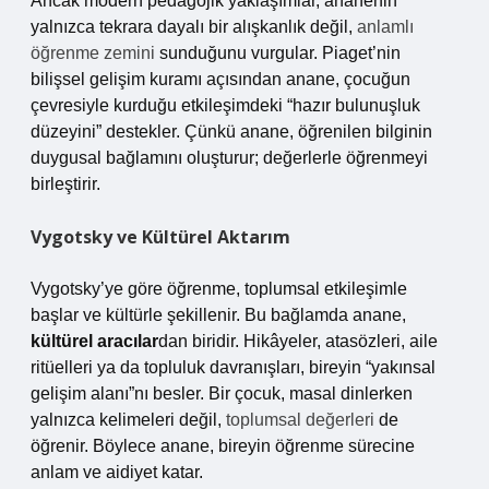
Ancak modern pedagojik yaklaşımlar, ananenin
yalnızca tekrara dayalı bir alışkanlık değil,
anlamlı
öğrenme zemini
sunduğunu vurgular. Piaget’nin
bilişsel gelişim kuramı açısından anane, çocuğun
çevresiyle kurduğu etkileşimdeki “hazır bulunuşluk
düzeyini” destekler. Çünkü anane, öğrenilen bilginin
duygusal bağlamını oluşturur; değerlerle öğrenmeyi
birleştirir.
Vygotsky ve Kültürel Aktarım
Vygotsky’ye göre öğrenme, toplumsal etkileşimle
başlar ve kültürle şekillenir. Bu bağlamda anane,
kültürel aracılar
dan biridir. Hikâyeler, atasözleri, aile
ritüelleri ya da topluluk davranışları, bireyin “yakınsal
gelişim alanı”nı besler. Bir çocuk, masal dinlerken
yalnızca kelimeleri değil,
toplumsal değerleri
de
öğrenir. Böylece anane, bireyin öğrenme sürecine
anlam ve aidiyet katar.