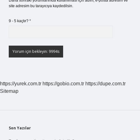
Daha sonraki yorumlarımda kullanılması için adım, e-posta adresim ve
site adresim bu tarayıcıya kaydedilsin.
9 - 5 kaçtır?
*
https://yurek.com.tr
https://gobio.com.tr
https://dupe.com.tr
Sitemap
Sidebar
Son Yazılar