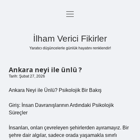
menüyü
Anasayfa
aç
Gizlilik Politikası
İlham Verici Fikirler
Yasal Uyarı
Yaratıcı düşüncelerle günlük hayatını renklendir!
Hakkımızda
Ankara neyi ile ünlü ?
Tarih: Şubat 27, 2026
Ankara Neyi ile Ünlü? Psikolojik Bir Bakış
Giriş: İnsan Davranışlarının Ardındaki Psikolojik
Süreçler
İnsanları, onları çevreleyen şehirlerden ayıramayız. Bir
şehre dair algılar, sadece orada yaşamakla sınırlı