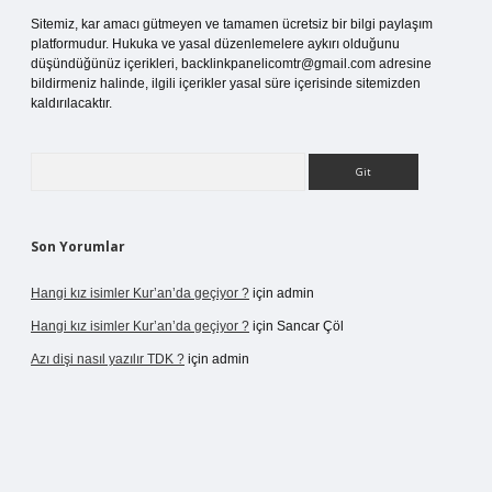
Sitemiz, kar amacı gütmeyen ve tamamen ücretsiz bir bilgi paylaşım
platformudur. Hukuka ve yasal düzenlemelere aykırı olduğunu
düşündüğünüz içerikleri,
backlinkpanelicomtr@gmail.com
adresine
bildirmeniz halinde, ilgili içerikler yasal süre içerisinde sitemizden
kaldırılacaktır.
Arama
Son Yorumlar
Hangi kız isimler Kur’an’da geçiyor ?
için
admin
Hangi kız isimler Kur’an’da geçiyor ?
için
Sancar Çöl
Azı dişi nasıl yazılır TDK ?
için
admin