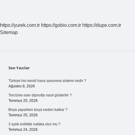
https://yurek.com.tr
https://gobio.com.tr
https://dupe.com.tr
Sitemap
Sidebar
Son Yazılar
Türkiye’nin kendi hava savunma sistemi nedir ?
Ağustos 8, 2026
Tercüme eser dipnotta nasıl gösterilir ?
Temmuz 25, 2026
Boya yaparken boya neden kalkar ?
Temmuz 25, 2026
3 aylık evlilikte nafaka olur mu ?
Temmuz 24, 2026