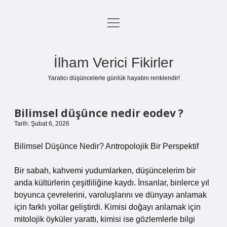
menüyü
Anasayfa
aç
Gizlilik Politikası
İlham Verici Fikirler
Yasal Uyarı
Yaratıcı düşüncelerle günlük hayatını renklendir!
Hakkımızda
Bilimsel düşünce nedir eodev ?
Tarih: Şubat 6, 2026
Bilimsel Düşünce Nedir? Antropolojik Bir Perspektif
Bir sabah, kahvemi yudumlarken, düşüncelerim bir
anda kültürlerin çeşitliliğine kaydı. İnsanlar, binlerce yıl
boyunca çevrelerini, varoluşlarını ve dünyayı anlamak
için farklı yollar geliştirdi. Kimisi doğayı anlamak için
mitolojik öyküler yarattı, kimisi ise gözlemlerle bilgi