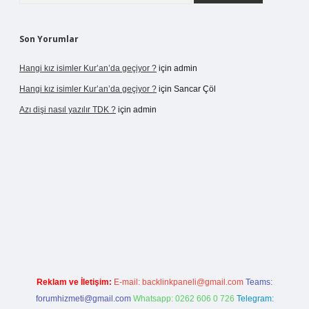
Son Yorumlar
Hangi kız isimler Kur’an’da geçiyor ?
için
admin
Hangi kız isimler Kur’an’da geçiyor ?
için
Sancar Çöl
Azı dişi nasıl yazılır TDK ?
için
admin
o giriş
Reklam ve İletişim:
E-mail:
backlinkpaneli@gmail.com
Teams:
forumhizmeti@gmail.com
Whatsapp: 0262 606 0 726
Telegram: