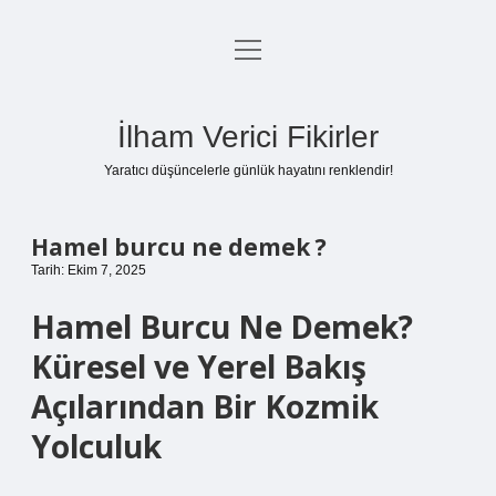
menüyü
Anasayfa
aç
Gizlilik Politikası
İlham Verici Fikirler
Yasal Uyarı
Yaratıcı düşüncelerle günlük hayatını renklendir!
Hakkımızda
Hamel burcu ne demek ?
Tarih: Ekim 7, 2025
Hamel Burcu Ne Demek?
Küresel ve Yerel Bakış
Açılarından Bir Kozmik
Yolculuk