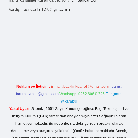
Hangi kız isimler Kur’an’da geçiyor ?
için
Sancar Çöl
Azı dişi nasıl yazılır TDK ?
için
admin
ş
Reklam ve İletişim:
E-mail:
backlinkpaneli@gmail.com
Teams:
forumhizmeti@gmail.com
Whatsapp: 0262 606 0 726
Telegram:
@karabul
Yasal Uyarı:
Sitemiz, 5651 Sayılı Kanun gereğince Bilgi Teknolojileri ve
İletişim Kurumu (BTK) tarafından onaylanmış bir Yer Sağlayıcı olarak
hizmet vermektedir. Bu nedenle, sitedeki içerikleri proaktif olarak
denetleme veya araştırma yükümlülüğümüz bulunmamaktadır. Ancak,