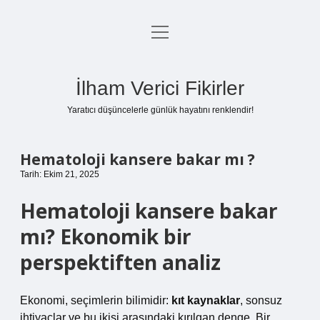
menüyü
Anasayfa
aç
Gizlilik Politikası
İlham Verici Fikirler
Yasal Uyarı
Yaratıcı düşüncelerle günlük hayatını renklendir!
Hakkımızda
Hematoloji kansere bakar mı ?
Tarih: Ekim 21, 2025
Hematoloji kansere bakar
mı? Ekonomik bir
perspektiften analiz
Ekonomi, seçimlerin bilimidir:
kıt kaynaklar
, sonsuz
ihtiyaçlar ve bu ikisi arasındaki kırılgan denge. Bir