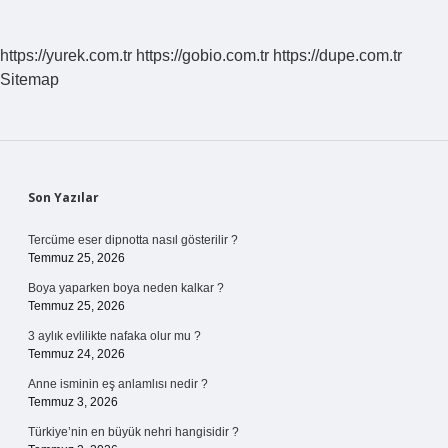
https://yurek.com.tr
https://gobio.com.tr
https://dupe.com.tr
Sitemap
Sidebar
Son Yazılar
Tercüme eser dipnotta nasıl gösterilir ?
Temmuz 25, 2026
Boya yaparken boya neden kalkar ?
Temmuz 25, 2026
3 aylık evlilikte nafaka olur mu ?
Temmuz 24, 2026
Anne isminin eş anlamlısı nedir ?
Temmuz 3, 2026
Türkiye’nin en büyük nehri hangisidir ?