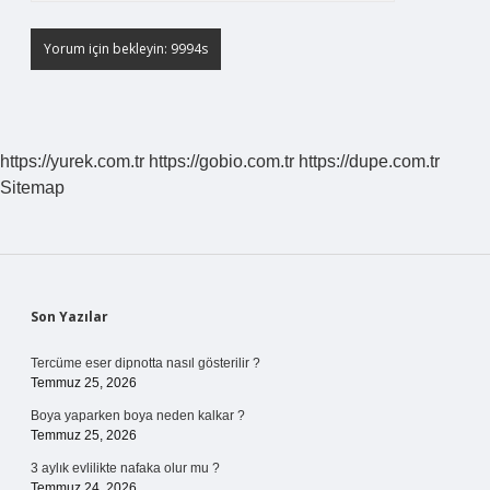
https://yurek.com.tr
https://gobio.com.tr
https://dupe.com.tr
Sitemap
Sidebar
Son Yazılar
Tercüme eser dipnotta nasıl gösterilir ?
Temmuz 25, 2026
Boya yaparken boya neden kalkar ?
Temmuz 25, 2026
3 aylık evlilikte nafaka olur mu ?
Temmuz 24, 2026