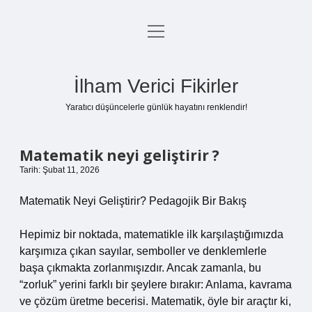
menüyü
Anasayfa
aç
Gizlilik Politikası
İlham Verici Fikirler
Yasal Uyarı
Yaratıcı düşüncelerle günlük hayatını renklendir!
Hakkımızda
Matematik neyi geliştirir ?
Tarih: Şubat 11, 2026
Matematik Neyi Geliştirir? Pedagojik Bir Bakış
Hepimiz bir noktada, matematikle ilk karşılaştığımızda
karşımıza çıkan sayılar, semboller ve denklemlerle
başa çıkmakta zorlanmışızdır. Ancak zamanla, bu
“zorluk” yerini farklı bir şeylere bırakır: Anlama, kavrama
ve çözüm üretme becerisi. Matematik, öyle bir araçtır ki,