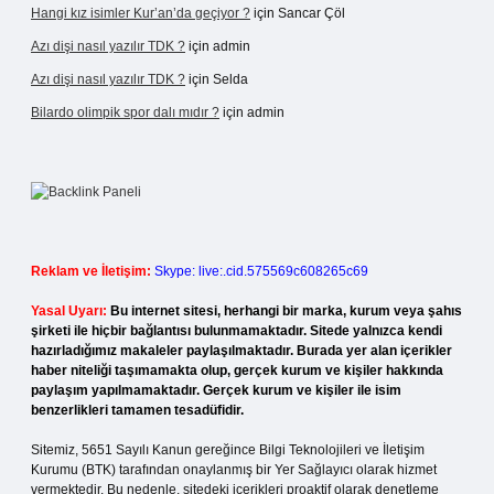
Hangi kız isimler Kur’an’da geçiyor ?
için
Sancar Çöl
Azı dişi nasıl yazılır TDK ?
için
admin
Azı dişi nasıl yazılır TDK ?
için
Selda
Bilardo olimpik spor dalı mıdır ?
için
admin
Reklam ve İletişim:
Skype: live:.cid.575569c608265c69
Yasal Uyarı:
Bu internet sitesi, herhangi bir marka, kurum veya şahıs
şirketi ile hiçbir bağlantısı bulunmamaktadır. Sitede yalnızca kendi
hazırladığımız makaleler paylaşılmaktadır. Burada yer alan içerikler
haber niteliği taşımamakta olup, gerçek kurum ve kişiler hakkında
paylaşım yapılmamaktadır. Gerçek kurum ve kişiler ile isim
benzerlikleri tamamen tesadüfidir.
Sitemiz, 5651 Sayılı Kanun gereğince Bilgi Teknolojileri ve İletişim
Kurumu (BTK) tarafından onaylanmış bir Yer Sağlayıcı olarak hizmet
vermektedir. Bu nedenle, sitedeki içerikleri proaktif olarak denetleme