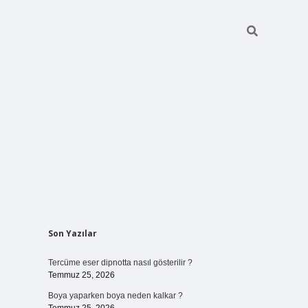
Sidebar
Son Yazılar
vdcasino giriş
Tercüme eser dipnotta nasıl gösterilir ?
Temmuz 25, 2026
Boya yaparken boya neden kalkar ?