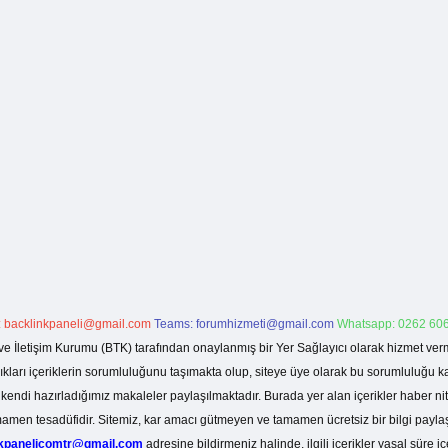
:
backlinkpaneli@gmail.com
Teams:
forumhizmeti@gmail.com
Whatsapp: 0262 606
ve İletişim Kurumu (BTK) tarafından onaylanmış bir Yer Sağlayıcı olarak hizmet verm
rı içeriklerin sorumluluğunu taşımakta olup, siteye üye olarak bu sorumluluğu kabul
a kendi hazırladığımız makaleler paylaşılmaktadır. Burada yer alan içerikler haber 
tamamen tesadüfidir. Sitemiz, kar amacı gütmeyen ve tamamen ücretsiz bir bilgi pay
nkpanelicomtr@gmail.com
adresine bildirmeniz halinde, ilgili içerikler yasal süre iç