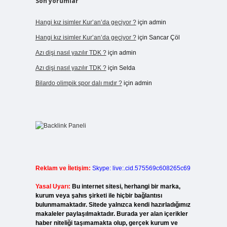
Son yorumlar
Hangi kız isimler Kur’an’da geçiyor ?
için
admin
Hangi kız isimler Kur’an’da geçiyor ?
için
Sancar Çöl
Azı dişi nasıl yazılır TDK ?
için
admin
Azı dişi nasıl yazılır TDK ?
için
Selda
Bilardo olimpik spor dalı mıdır ?
için
admin
Reklam ve İletişim:
Skype: live:.cid.575569c608265c69
Yasal Uyarı:
Bu internet sitesi, herhangi bir marka,
kurum veya şahıs şirketi ile hiçbir bağlantısı
bulunmamaktadır. Sitede yalnızca kendi hazırladığımız
makaleler paylaşılmaktadır. Burada yer alan içerikler
haber niteliği taşımamakta olup, gerçek kurum ve