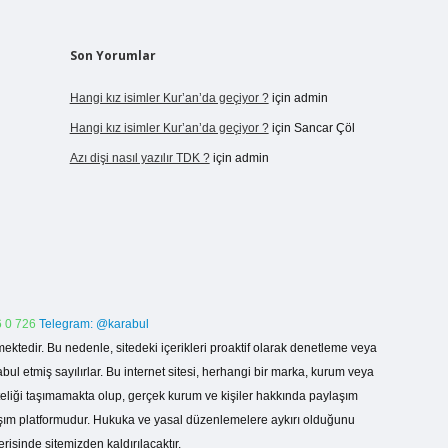
Son Yorumlar
Hangi kız isimler Kur’an’da geçiyor ?
için
admin
Hangi kız isimler Kur’an’da geçiyor ?
için
Sancar Çöl
Azı dişi nasıl yazılır TDK ?
için
admin
 0 726
Telegram: @karabul
ektedir. Bu nedenle, sitedeki içerikleri proaktif olarak denetleme veya
 etmiş sayılırlar. Bu internet sitesi, herhangi bir marka, kurum veya
niteliği taşımamakta olup, gerçek kurum ve kişiler hakkında paylaşım
laşım platformudur. Hukuka ve yasal düzenlemelere aykırı olduğunu
erisinde sitemizden kaldırılacaktır.