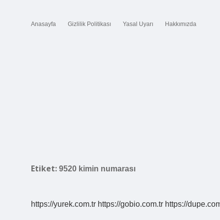
Anasayfa
Gizlilik Politikası
Yasal Uyarı
Hakkımızda
Etiket:
9520 kimin numarası
https://yurek.com.tr
https://gobio.com.tr
https://dupe.com