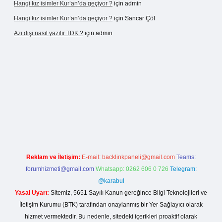
Hangi kız isimler Kur’an’da geçiyor ?
için
admin
Hangi kız isimler Kur’an’da geçiyor ?
için
Sancar Çöl
Azı dişi nasıl yazılır TDK ?
için
admin
sino giriş
Reklam ve İletişim:
E-mail:
backlinkpaneli@gmail.com
Teams:
forumhizmeti@gmail.com
Whatsapp: 0262 606 0 726
Telegram:
@karabul
Yasal Uyarı:
Sitemiz, 5651 Sayılı Kanun gereğince Bilgi Teknolojileri ve
İletişim Kurumu (BTK) tarafından onaylanmış bir Yer Sağlayıcı olarak
hizmet vermektedir. Bu nedenle, sitedeki içerikleri proaktif olarak