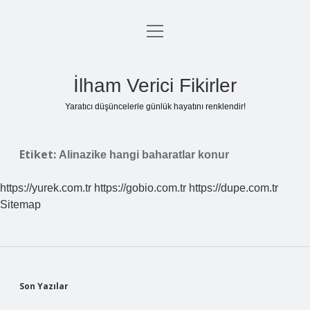
menüyü
Anasayfa
aç
Gizlilik Politikası
İlham Verici Fikirler
Yasal Uyarı
Yaratıcı düşüncelerle günlük hayatını renklendir!
Hakkımızda
Etiket:
Alinazike hangi baharatlar konur
https://yurek.com.tr
https://gobio.com.tr
https://dupe.com.tr
Sitemap
Sidebar
Son Yazılar