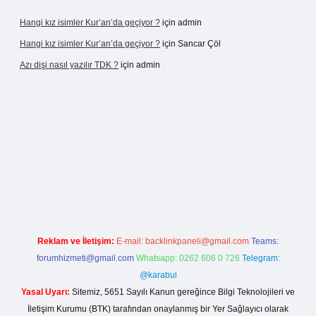
Hangi kız isimler Kur’an’da geçiyor ?
için
admin
Hangi kız isimler Kur’an’da geçiyor ?
için
Sancar Çöl
Azı dişi nasıl yazılır TDK ?
için
admin
sino giriş
Reklam ve İletişim:
E-mail:
backlinkpaneli@gmail.com
Teams:
forumhizmeti@gmail.com
Whatsapp: 0262 606 0 726
Telegram:
@karabul
Yasal Uyarı:
Sitemiz, 5651 Sayılı Kanun gereğince Bilgi Teknolojileri ve
İletişim Kurumu (BTK) tarafından onaylanmış bir Yer Sağlayıcı olarak