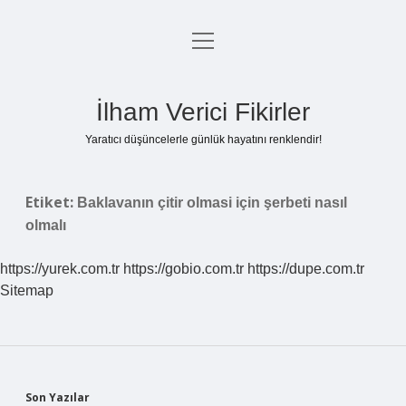
menüyü
Anasayfa
aç
Gizlilik Politikası
İlham Verici Fikirler
Yasal Uyarı
Yaratıcı düşüncelerle günlük hayatını renklendir!
Hakkımızda
Etiket:
Baklavanın çitir olmasi için şerbeti nasıl
olmalı
https://yurek.com.tr
https://gobio.com.tr
https://dupe.com.tr
Sitemap
Son Yazılar