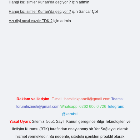
Hangi kız isimler Kur’an’da geçiyor ?
için
admin
Hangi kız isimler Kur’an’da geçiyor ?
için
Sancar Çöl
Azı dişi nasıl yazılır TDK ?
için
admin
sino giriş
Reklam ve İletişim:
E-mail:
backlinkpaneli@gmail.com
Teams:
forumhizmeti@gmail.com
Whatsapp: 0262 606 0 726
Telegram:
@karabul
Yasal Uyarı:
Sitemiz, 5651 Sayılı Kanun gereğince Bilgi Teknolojileri ve
İletişim Kurumu (BTK) tarafından onaylanmış bir Yer Sağlayıcı olarak
hizmet vermektedir. Bu nedenle, sitedeki içerikleri proaktif olarak