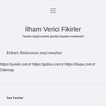
menüyü
Anasayfa
aç
Gizlilik Politikası
İlham Verici Fikirler
Yasal Uyarı
Yaratıcı düşüncelerle günlük hayatını renklendir!
Hakkımızda
Etiket:
Belarusun neyi meşhur
https://yurek.com.tr
https://gobio.com.tr
https://dupe.com.tr
Sitemap
Sidebar
Son Yazılar