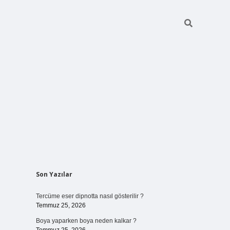
Sidebar
Son Yazılar
vdcasino giriş
Tercüme eser dipnotta nasıl gösterilir ?
Temmuz 25, 2026
Boya yaparken boya neden kalkar ?