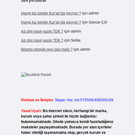
Son yorumlar
Hangi kız isimler Kur’an’da geçiyor ?
için
admin
Hangi kız isimler Kur’an’da geçiyor ?
için
Sancar Çöl
Azı dişi nasıl yazılır TDK ?
için
admin
Azı dişi nasıl yazılır TDK ?
için
Selda
Bilardo olimpik spor dalı mıdır ?
için
admin
Reklam ve İletişim:
Skype: live:.cid.575569c608265c69
Yasal Uyarı:
Bu internet sitesi, herhangi bir marka,
kurum veya şahıs şirketi ile hiçbir bağlantısı
bulunmamaktadır. Sitede yalnızca kendi hazırladığımız
makaleler paylaşılmaktadır. Burada yer alan içerikler
haber niteliği taşımamakta olup, gerçek kurum ve