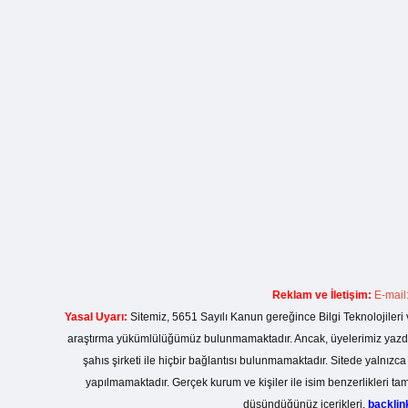
Reklam ve İletişim:
E-mail
Yasal Uyarı:
Sitemiz, 5651 Sayılı Kanun gereğince Bilgi Teknolojileri 
araştırma yükümlülüğümüz bulunmamaktadır. Ancak, üyelerimiz yazdıkla
şahıs şirketi ile hiçbir bağlantısı bulunmamaktadır. Sitede yalnızc
yapılmamaktadır. Gerçek kurum ve kişiler ile isim benzerlikleri 
düşündüğünüz içerikleri,
backli