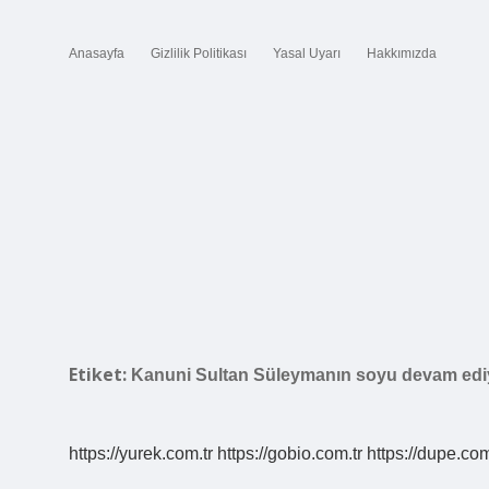
Anasayfa
Gizlilik Politikası
Yasal Uyarı
Hakkımızda
Etiket:
Kanuni Sultan Süleymanın soyu devam ed
https://yurek.com.tr
https://gobio.com.tr
https://dupe.com