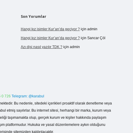
Son Yorumlar
Hangi kız isimler Kur’an’da geçiyor ?
için
admin
Hangi kız isimler Kur’an’da geçiyor ?
için
Sancar Çöl
Azı dişi nasıl yazılır TDK ?
için
admin
 0 726
Telegram: @karabul
ektedir. Bu nedenle, sitedeki içerikleri proaktif olarak denetleme veya
 etmiş sayılırlar. Bu internet sitesi, herhangi bir marka, kurum veya
niteliği taşımamakta olup, gerçek kurum ve kişiler hakkında paylaşım
laşım platformudur. Hukuka ve yasal düzenlemelere aykırı olduğunu
erisinde sitemizden kaldırılacaktır.