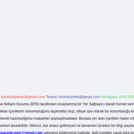
:
backlinkpaneli@gmail.com
Teams:
forumhizmeti@gmail.com
Whatsapp: 0262 606
ve İletişim Kurumu (BTK) tarafından onaylanmış bir Yer Sağlayıcı olarak hizmet verm
rı içeriklerin sorumluluğunu taşımakta olup, siteye üye olarak bu sorumluluğu kabul
a kendi hazırladığımız makaleler paylaşılmaktadır. Burada yer alan içerikler haber 
tamamen tesadüfidir. Sitemiz, kar amacı gütmeyen ve tamamen ücretsiz bir bilgi pay
nkpanelicomtr@gmail.com
adresine bildirmeniz halinde, ilgili içerikler yasal süre iç