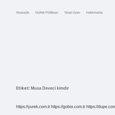
Anasayfa
Gizlilik Politikası
Yasal Uyarı
Hakkımızda
Etiket:
Musa Deveci kimdir
https://yurek.com.tr
https://gobio.com.tr
https://dupe.com