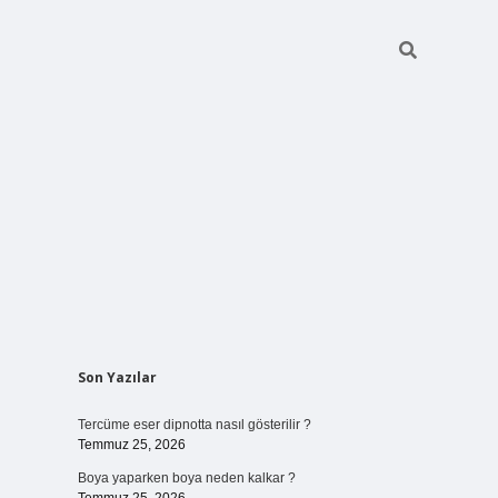
Sidebar
Son Yazılar
vdcasino giriş
Tercüme eser dipnotta nasıl gösterilir ?
Temmuz 25, 2026
Boya yaparken boya neden kalkar ?