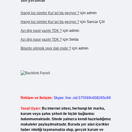
Son yorumlar
Hangi kız isimler Kur’an’da geçiyor ?
için
admin
Hangi kız isimler Kur’an’da geçiyor ?
için
Sancar Çöl
Azı dişi nasıl yazılır TDK ?
için
admin
Azı dişi nasıl yazılır TDK ?
için
Selda
Bilardo olimpik spor dalı mıdır ?
için
admin
Reklam ve İletişim:
Skype: live:.cid.575569c608265c69
Yasal Uyarı:
Bu internet sitesi, herhangi bir marka,
kurum veya şahıs şirketi ile hiçbir bağlantısı
bulunmamaktadır. Sitede yalnızca kendi hazırladığımız
makaleler paylaşılmaktadır. Burada yer alan içerikler
haber niteliği taşımamakta olup, gerçek kurum ve