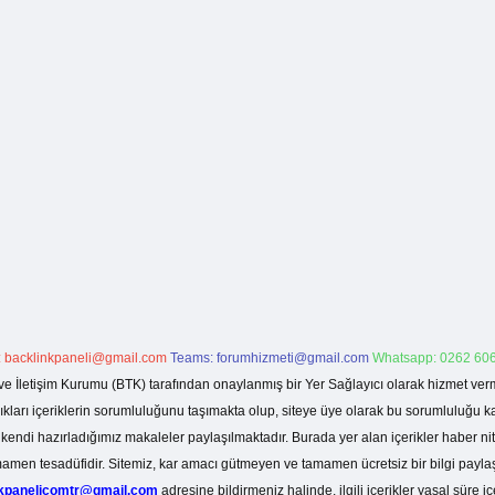
:
backlinkpaneli@gmail.com
Teams:
forumhizmeti@gmail.com
Whatsapp: 0262 606
ve İletişim Kurumu (BTK) tarafından onaylanmış bir Yer Sağlayıcı olarak hizmet verm
rı içeriklerin sorumluluğunu taşımakta olup, siteye üye olarak bu sorumluluğu kabul
a kendi hazırladığımız makaleler paylaşılmaktadır. Burada yer alan içerikler haber 
tamamen tesadüfidir. Sitemiz, kar amacı gütmeyen ve tamamen ücretsiz bir bilgi pay
nkpanelicomtr@gmail.com
adresine bildirmeniz halinde, ilgili içerikler yasal süre iç