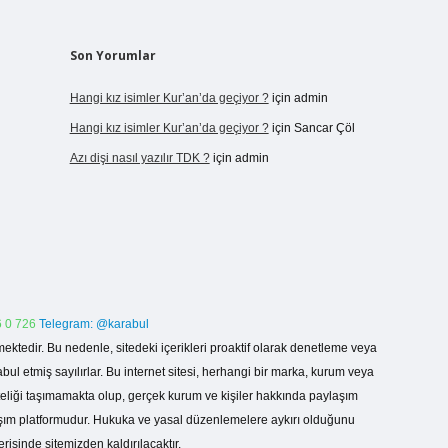
Son Yorumlar
Hangi kız isimler Kur’an’da geçiyor ?
için
admin
Hangi kız isimler Kur’an’da geçiyor ?
için
Sancar Çöl
Azı dişi nasıl yazılır TDK ?
için
admin
 0 726
Telegram: @karabul
ektedir. Bu nedenle, sitedeki içerikleri proaktif olarak denetleme veya
 etmiş sayılırlar. Bu internet sitesi, herhangi bir marka, kurum veya
niteliği taşımamakta olup, gerçek kurum ve kişiler hakkında paylaşım
laşım platformudur. Hukuka ve yasal düzenlemelere aykırı olduğunu
erisinde sitemizden kaldırılacaktır.