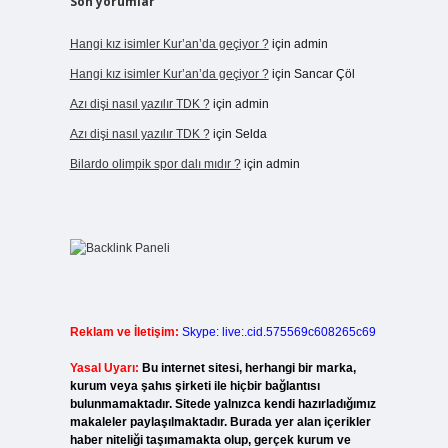
Son yorumlar
Hangi kız isimler Kur’an’da geçiyor ?
için
admin
Hangi kız isimler Kur’an’da geçiyor ?
için
Sancar Çöl
Azı dişi nasıl yazılır TDK ?
için
admin
Azı dişi nasıl yazılır TDK ?
için
Selda
Bilardo olimpik spor dalı mıdır ?
için
admin
Reklam ve İletişim:
Skype: live:.cid.575569c608265c69
Yasal Uyarı:
Bu internet sitesi, herhangi bir marka,
kurum veya şahıs şirketi ile hiçbir bağlantısı
bulunmamaktadır. Sitede yalnızca kendi hazırladığımız
makaleler paylaşılmaktadır. Burada yer alan içerikler
haber niteliği taşımamakta olup, gerçek kurum ve