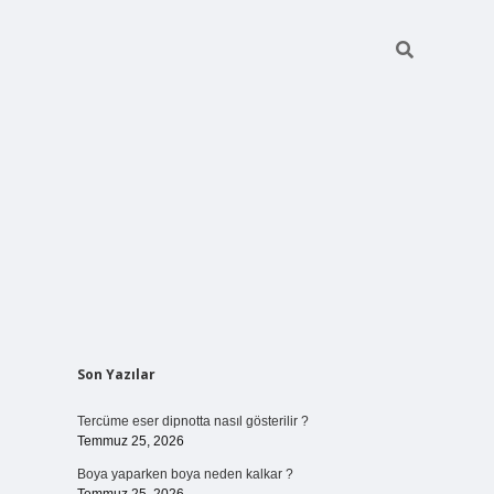
Sidebar
Son Yazılar
vdcasino giriş
Tercüme eser dipnotta nasıl gösterilir ?
Temmuz 25, 2026
Boya yaparken boya neden kalkar ?