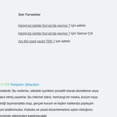
Son Yorumlar
Hangi kız isimler Kur’an’da geçiyor ?
için
admin
Hangi kız isimler Kur’an’da geçiyor ?
için
Sancar Çöl
Azı dişi nasıl yazılır TDK ?
için
admin
 0 726
Telegram: @karabul
ektedir. Bu nedenle, sitedeki içerikleri proaktif olarak denetleme veya
 etmiş sayılırlar. Bu internet sitesi, herhangi bir marka, kurum veya
niteliği taşımamakta olup, gerçek kurum ve kişiler hakkında paylaşım
laşım platformudur. Hukuka ve yasal düzenlemelere aykırı olduğunu
erisinde sitemizden kaldırılacaktır.