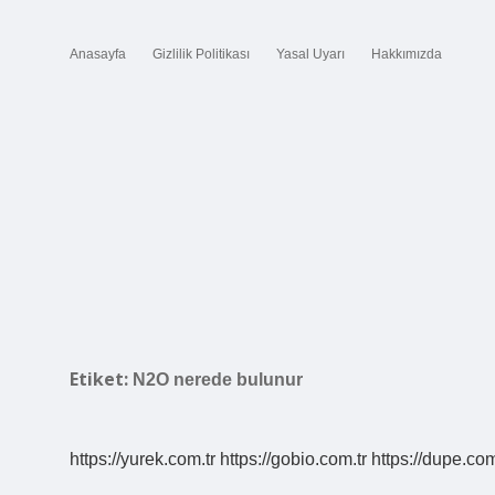
Anasayfa
Gizlilik Politikası
Yasal Uyarı
Hakkımızda
Etiket:
N2O nerede bulunur
https://yurek.com.tr
https://gobio.com.tr
https://dupe.com