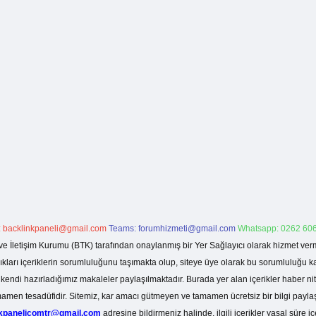
:
backlinkpaneli@gmail.com
Teams:
forumhizmeti@gmail.com
Whatsapp: 0262 606
ve İletişim Kurumu (BTK) tarafından onaylanmış bir Yer Sağlayıcı olarak hizmet verm
rı içeriklerin sorumluluğunu taşımakta olup, siteye üye olarak bu sorumluluğu kabul
a kendi hazırladığımız makaleler paylaşılmaktadır. Burada yer alan içerikler haber 
tamamen tesadüfidir. Sitemiz, kar amacı gütmeyen ve tamamen ücretsiz bir bilgi pay
nkpanelicomtr@gmail.com
adresine bildirmeniz halinde, ilgili içerikler yasal süre iç