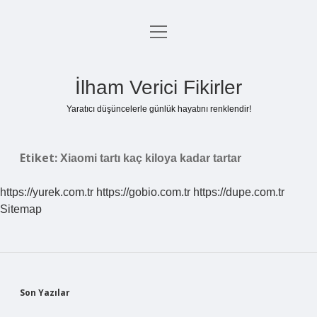
menüyü
Anasayfa
aç
Gizlilik Politikası
İlham Verici Fikirler
Yasal Uyarı
Yaratıcı düşüncelerle günlük hayatını renklendir!
Hakkımızda
Etiket:
Xiaomi tartı kaç kiloya kadar tartar
https://yurek.com.tr
https://gobio.com.tr
https://dupe.com.tr
Sitemap
Sidebar
Son Yazılar