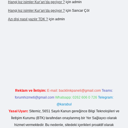
Hangi kız isimler Kur’an’da geçiyor ?
için
admin
Hangi kız isimler Kur’an’da geçiyor ?
için
Sancar Çöl
Azı dişi nasıl yazılır TDK ?
için
admin
vdcasino giriş
Reklam ve İletişim:
E-mail:
backlinkpaneli@gmail.com
Teams:
forumhizmeti@gmail.com
Whatsapp: 0262 606 0 726
Telegram:
@karabul
Yasal Uyarı:
Sitemiz, 5651 Sayılı Kanun gereğince Bilgi Teknolojileri ve
İletişim Kurumu (BTK) tarafından onaylanmış bir Yer Sağlayıcı olarak
hizmet vermektedir. Bu nedenle, sitedeki içerikleri proaktif olarak