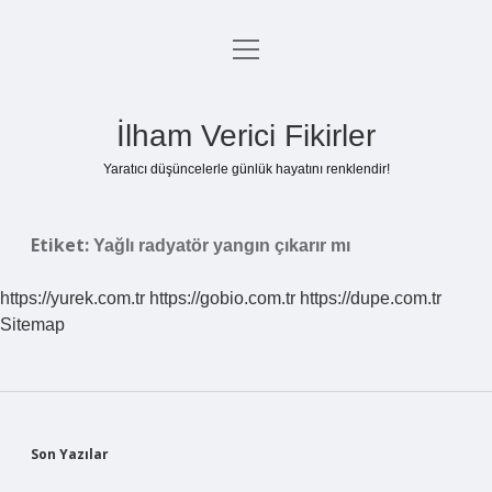
menüyü
Anasayfa
aç
Gizlilik Politikası
İlham Verici Fikirler
Yasal Uyarı
Yaratıcı düşüncelerle günlük hayatını renklendir!
Hakkımızda
Etiket:
Yağlı radyatör yangın çıkarır mı
https://yurek.com.tr
https://gobio.com.tr
https://dupe.com.tr
Sitemap
Sidebar
Son Yazılar