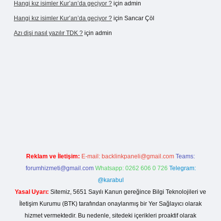
Hangi kız isimler Kur’an’da geçiyor ?
için
admin
Hangi kız isimler Kur’an’da geçiyor ?
için
Sancar Çöl
Azı dişi nasıl yazılır TDK ?
için
admin
dcasino giriş
Reklam ve İletişim:
E-mail:
backlinkpaneli@gmail.com
Teams:
forumhizmeti@gmail.com
Whatsapp: 0262 606 0 726
Telegram:
@karabul
Yasal Uyarı:
Sitemiz, 5651 Sayılı Kanun gereğince Bilgi Teknolojileri ve
İletişim Kurumu (BTK) tarafından onaylanmış bir Yer Sağlayıcı olarak
hizmet vermektedir. Bu nedenle, sitedeki içerikleri proaktif olarak