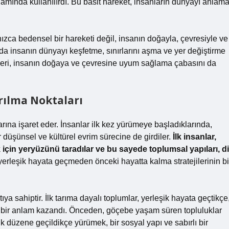
lamında kullanılırdı. Bu basit hareket, insanların dünyayı anlam
ızca bedensel bir hareketi değil, insanın doğayla, çevresiyle ve
ında insanın dünyayı keşfetme, sınırlarını aşma ve yer değiştirme
ökleri, insanın doğaya ve çevresine uyum sağlama çabasını da
rılma Noktaları
rına işaret eder. İnsanlar ilk kez yürümeye başladıklarında,
 düşünsel ve kültürel evrim sürecine de girdiler.
İlk insanlar,
k için yeryüzünü taradılar ve bu sayede toplumsal yapıları, di
yerleşik hayata geçmeden önceki hayatta kalma stratejilerinin bi
ya sahiptir. İlk tarıma dayalı toplumlar, yerleşik hayata geçtikçe
 bir anlam kazandı. Önceden, göçebe yaşam süren topluluklar
k düzene geçildikçe yürümek, bir sosyal yapı ve sabırlı bir