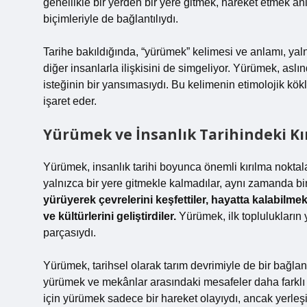
genellikle bir yerden bir yere gitmek, hareket etmek an
biçimleriyle de bağlantılıydı.
Tarihe bakıldığında, “yürümek” kelimesi ve anlamı, yaln
diğer insanlarla ilişkisini de simgeliyor. Yürümek, asl
isteğinin bir yansımasıydı. Bu kelimenin etimolojik k
işaret eder.
Yürümek ve İnsanlık Tarihindeki Kı
Yürümek, insanlık tarihi boyunca önemli kırılma noktala
yalnızca bir yere gitmekle kalmadılar, aynı zamanda bir
yürüyerek çevrelerini keşfettiler, hayatta kalabilme
ve kültürlerini geliştirdiler.
Yürümek, ilk toplulukların 
parçasıydı.
Yürümek, tarihsel olarak tarım devrimiyle de bir bağlantı
yürümek ve mekânlar arasındaki mesafeler daha farklı
için yürümek sadece bir hareket olayıydı, ancak yerleşi