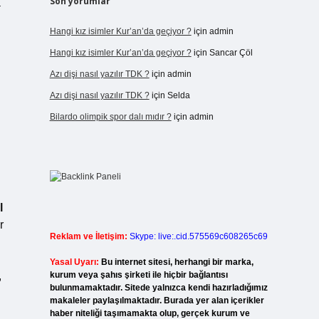
Son yorumlar
a
Hangi kız isimler Kur’an’da geçiyor ?
için
admin
Hangi kız isimler Kur’an’da geçiyor ?
için
Sancar Çöl
Azı dişi nasıl yazılır TDK ?
için
admin
Azı dişi nasıl yazılır TDK ?
için
Selda
Bilardo olimpik spor dalı mıdır ?
için
admin
l
r
Reklam ve İletişim:
Skype: live:.cid.575569c608265c69
Yasal Uyarı:
Bu internet sitesi, herhangi bir marka,
,
kurum veya şahıs şirketi ile hiçbir bağlantısı
bulunmamaktadır. Sitede yalnızca kendi hazırladığımız
makaleler paylaşılmaktadır. Burada yer alan içerikler
haber niteliği taşımamakta olup, gerçek kurum ve