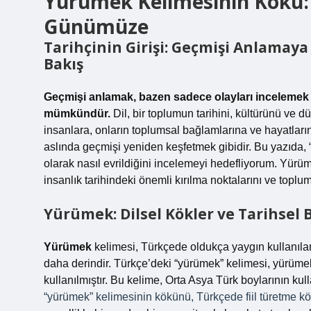
Yürümek Kelimesinin Kökü:
Günümüze
Tarihçinin Girişi: Geçmişi Anlamay
Bakış
Geçmişi anlamak, bazen sadece olayları incelemek d
mümkündür.
Dil, bir toplumun tarihini, kültürünü ve d
insanlara, onların toplumsal bağlamlarına ve hayatlarını
aslında geçmişi yeniden keşfetmek gibidir. Bu yazıda,
olarak nasıl evrildiğini incelemeyi hedefliyorum. Yürü
insanlık tarihindeki önemli kırılma noktalarını ve to
Yürümek: Dilsel Kökler ve Tarihsel 
Yürümek
kelimesi, Türkçede oldukça yaygın kullanıla
daha derindir. Türkçe’deki “yürümek” kelimesi, yürümek 
kullanılmıştır. Bu kelime, Orta Asya Türk boylarının kul
“yürümek” kelimesinin kökünü, Türkçede fiil türetme 