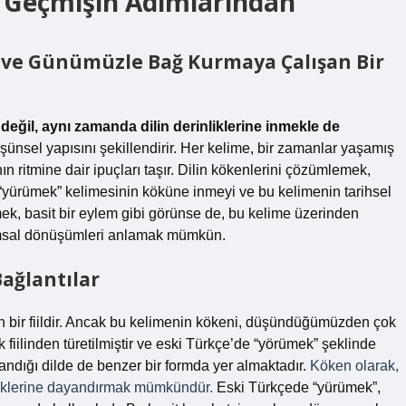
 Geçmişin Adımlarından
a ve Günümüzle Bağ Kurmaya Çalışan Bir
eğil, aynı zamanda dilin derinliklerine inmekle de
üşünsel yapısını şekillendirir. Her kelime, bir zamanlar yaşamış
n ritmine dair ipuçları taşır. Dilin kökenlerini çözümlemek,
 “yürümek” kelimesinin köküne inmeyi ve bu kelimenin tarihsel
mek, basit bir eylem gibi görünse de, bu kelime üzerinden
plumsal dönüşümleri anlamak mümkün.
Bağlantılar
n bir fiildir. Ancak bu kelimenin kökeni, düşündüğümüzden çok
fiilinden türetilmiştir ve eski Türkçe’de “yörümek” şeklinde
landığı dilde de benzer bir formda yer almaktadır.
Köken olarak,
köklerine dayandırmak mümkündür.
Eski Türkçede “yürümek”,