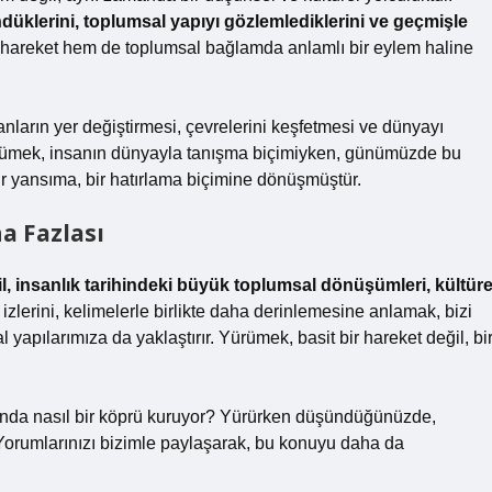
klerini, toplumsal yapıyı gözlemlediklerini ve geçmişle
 hareket hem de toplumsal bağlamda anlamlı bir eylem haline
arın yer değiştirmesi, çevrelerini keşfetmesi ve dünyayı
yürümek, insanın dünyayla tanışma biçimiyken, günümüzde bu
ir yansıma, bir hatırlama biçimine dönüşmüştür.
a Fazlası
il, insanlık tarihindeki büyük toplumsal dönüşümleri, kültüre
zlerini, kelimelerle birlikte daha derinlemesine anlamak, bizi
apılarımıza da yaklaştırır. Yürümek, basit bir hareket değil, bi
ında nasıl bir köprü kuruyor? Yürürken düşündüğünüzde,
Yorumlarınızı bizimle paylaşarak, bu konuyu daha da