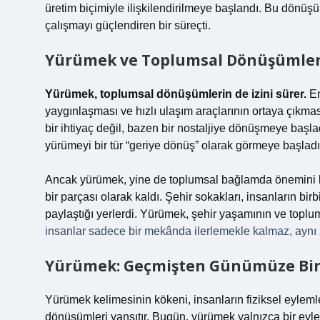
üretim biçimiyle ilişkilendirilmeye başlandı. Bu dönüşü
çalışmayı güçlendiren bir süreçti.
Yürümek ve Toplumsal Dönüşümle
Yürümek, toplumsal dönüşümlerin de izini sürer.
En
yaygınlaşması ve hızlı ulaşım araçlarının ortaya çıkma
bir ihtiyaç değil, bazen bir nostaljiye dönüşmeye başlad
yürümeyi bir tür “geriye dönüş” olarak görmeye başladıl
Ancak yürümek, yine de toplumsal bağlamda önemini ko
bir parçası olarak kaldı. Şehir sokakları, insanların birb
paylaştığı yerlerdi. Yürümek, şehir yaşamının ve toplum
insanlar sadece bir mekânda ilerlemekle kalmaz, aynı 
Yürümek: Geçmişten Günümüze Bir 
Yürümek kelimesinin kökeni, insanların fiziksel eylemleri
dönüşümleri yansıtır. Bugün, yürümek yalnızca bir eyle